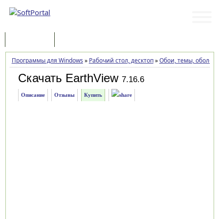
Программы
Статьи
Программы для Windows
»
Рабочий стол, десктоп
»
Обои, темы, оболоч
Скачать EarthView
7.16.6
Описание
Отзывы
Купить