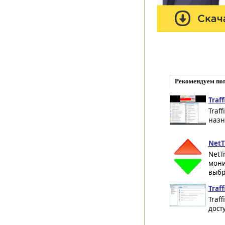
Рекомендуем по
Traff
Traf
назн
NetTr
NetT
мони
выбр
Traff
Traf
дост