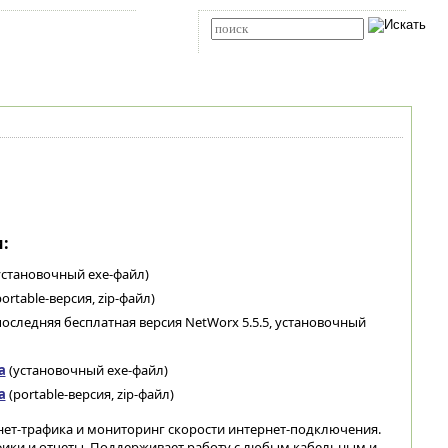
Карта сайта
RSS
Расширенный поиск
:
установочный exe-файл)
ortable-версия, zip-файл)
последняя бесплатная версия NetWorx 5.5.5, установочный
а
(установочный exe-файл)
а
(portable-версия, zip-файл)
нет-трафика и мониторинг скорости интернет-подключения.
фики и отчеты. Поддерживает работу с любым кабельным и