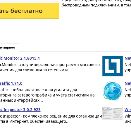
беспроводным подключением, в том
пулярное
ic Monitor 2.1.8015.1
Net
ficMonitor - это универсальная программа массового
Net
ачения для слежения за сетевым и...
упр
affic 1.71.0
Net
raffic - небольшая полезная утилита для
Net
торинга сетевого трафика и учета статистики на
уп
анных интерфейсах...
ic Inspector 3.0.2.923
Win
fic Inspector - комплексное решение для организации
Win
упа в Интернет, обеспечивающего...
ин