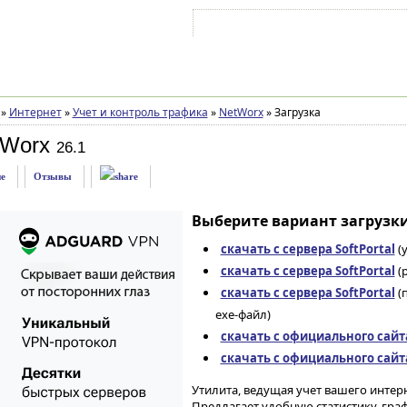
Войти на аккаунт
Зарегистрироваться
»
Интернет
»
Учет и контроль трафика
»
NetWorx
»
Загрузка
tWorx
26.1
е
Отзывы
Выберите вариант загрузки
скачать с сервера SoftPortal
(
скачать с сервера SoftPortal
(p
скачать с сервера SoftPortal
(
exe-файл)
скачать с официального сайт
скачать с официального сайт
Утилита, ведущая учет вашего интер
Предлагает удобную статистику, гра