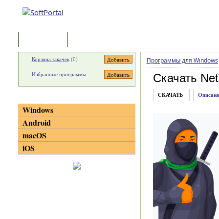
Программы
Статьи
Корзина закачек
(
0
)
Программы для Windows
Избранные программы
Скачать Ne
СКАЧАТЬ
Описани
Категории
Windows
Android
macOS
iOS