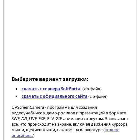
Выберите вариант загрузки:
скачать с сервера SoftPortal
(zip-файл)
скачать с официального сайта
(zip-файл)
UVScreenCamera - программа для создания
видеоучебников, демо-роликов и презентаций в формате
SWF, AVI, UVF, EXE, FLV, GIF-анимация со звуком. Записывает
все, что происходит на экране, включая движения курсора
мыши, щелчки мыши, нажатия на клавиатуре (
полное
описание...
)