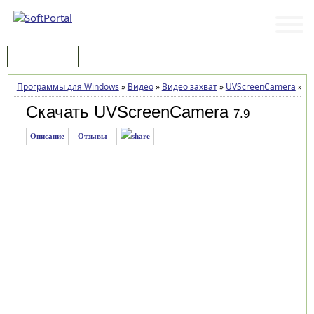
Программы
Статьи
Программы для Windows
»
Видео
»
Видео захват
»
UVScreenCamera
»
За
Скачать UVScreenCamera
7.9
Описание
Отзывы