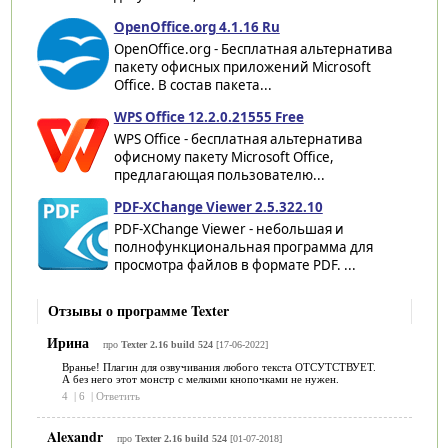
OpenOffice.org 4.1.16 Ru
OpenOffice.org - Бесплатная альтернатива
пакету офисных приложений Microsoft
Office. В состав пакета...
WPS Office 12.2.0.21555 Free
WPS Office - бесплатная альтернатива
офисному пакету Microsoft Office,
предлагающая пользователю...
PDF-XChange Viewer 2.5.322.10
PDF-XChange Viewer - небольшая и
полнофункциональная программа для
просмотра файлов в формате PDF. ...
Отзывы о программе Texter
Ирина
про
Texter 2.16 build 524
[17-06-2022]
Вранье! Плагин для озвучивания любого текста ОТСУТСТВУЕТ.
А без него этот монстр с мелкими кнопочками не нужен.
4
|
6
|
Ответить
Alexandr
про
Texter 2.16 build 524
[01-07-2018]