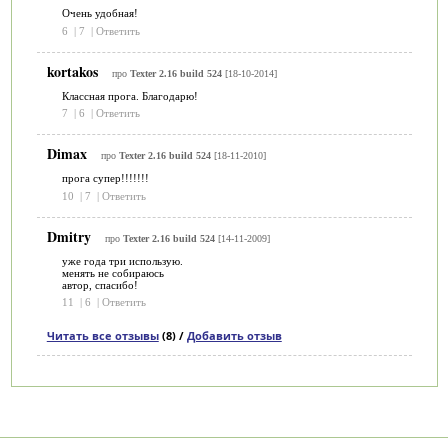
Очень удобная!
6
|
7
|
Ответить
kortakos
про
Texter 2.16 build 524
[18-10-2014]
Классная прога. Благодарю!
7
|
6
|
Ответить
Dimax
про
Texter 2.16 build 524
[18-11-2010]
прога супер!!!!!!!
10
|
7
|
Ответить
Dmitry
про
Texter 2.16 build 524
[14-11-2009]
уже года три использую.
менять не собираюсь
автор, спасибо!
11
|
6
|
Ответить
Читать все отзывы
(8) /
Добавить отзыв
Категории