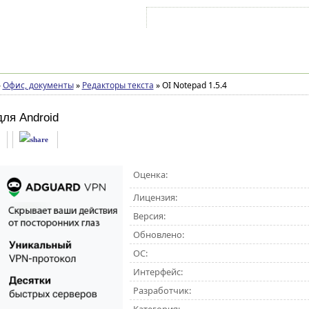
Войти на аккаунт
Зарегистрироваться
»
Офис, документы
»
Редакторы текста
»
OI Notepad 1.5.4
для Android
Оценка:
Лицензия:
Версия:
Обновлено:
ОС:
Интерфейс:
Разработчик: