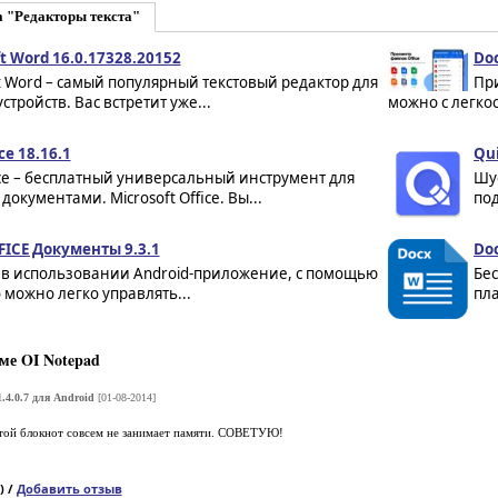
 "Редакторы текста"
t Word 16.0.17328.20152
Doc
t Word – самый популярный текстовый редактор для
Пр
устройств. Вас встретит уже...
можно с легко
ce 18.16.1
Qui
ce – бесплатный универсальный инструмент для
Шу
 документами. Microsoft Office. Вы...
под
ICE Документы 9.3.1
Doc
 в использовании Android-приложение, с помощью
Бес
 можно легко управлять...
пла
ме OI Notepad
.4.0.7 для Android
[01-08-2014]
той блокнот совсем не занимает памяти. СОВЕТУЮ!
) /
Добавить отзыв