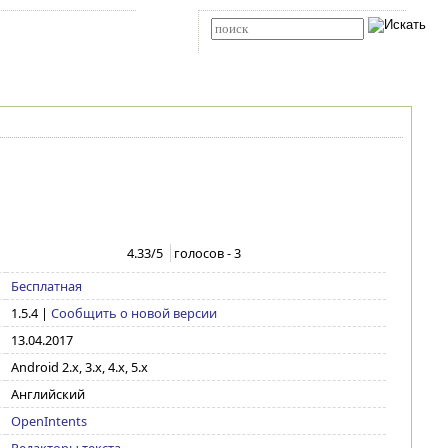
Карта сайта
RSS
Расширенный поиск
4.33
/5
голосов -
3
Бесплатная
1.5.4
|
Сообщить о новой версии
13.04.2017
Android 2.x, 3.x, 4.x, 5.x
Английский
OpenIntents