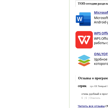
ТОП-сегодня раздела
Microsof
Microsof
Android-
WPS Offi
WPS Offi
работы с
ONLYOFF
Удобное
которого
Отзывы о програм
серик
про
OI Notepad 1
очень удобный и прос
6
|
6
|
Ответить
Читать все отзывы
(1