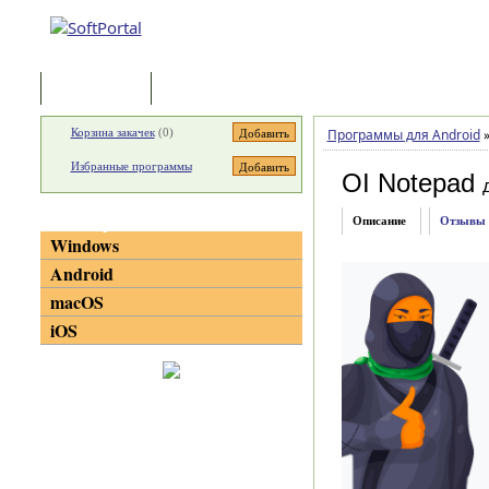
Программы
Статьи
Корзина закачек
(
0
)
Программы для Android
Избранные программы
OI Notepad
Категории
Описание
Отзывы
Windows
Android
macOS
iOS