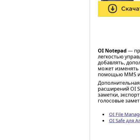
OI Notepad
— пр
легкостью управ
добавлять, допо
может изменять 
помощью MMS и
Дополнительная 
расширений OI S
заметки, экспор
голосовые замет
OI File Manag
OI Safe для A