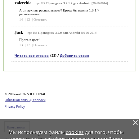
valerchic
про
ES Проводник 3.2.1.2 для Android
[26-10-2014]
А он архивы распаковывает? Вроде бы версия 1.6.1.7
распаковывает.
14
|
12
|
Ответить
Jack
про
ES Проводник 3.2.0 для Android
[10-09-2014]
Прога в цвет!
13
|
17
|
Ответить
Читать все отзывы
(23) /
Добавить отзыв
Категории
© 2002—2026 SOFTPORTAL
Обратная связь (Feedback)
Privacy Policy
Программы
Мы используем файлы
cookies
для того, чтобы