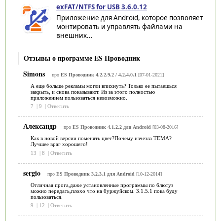
exFAT/NTFS for USB 3.6.0.12
Приложение для Android, которое позволяет
монтировать и управлять файлами на
внешних...
Отзывы о программе ES Проводник
Simons
про
ES Проводник 4.2.2.9.2 / 4.2.4.0.1
[07-01-2021]
А еще больше рекламы могли впихнуть? Только ее пытаешься
закрыть, и снова показывают. Из за этого полностью
приложением пользоваться невозможно.
7
|
9
|
Ответить
Александр
про
ES Проводник 4.1.2.2 для Android
[03-08-2016]
Как в новой версии поменять цвет?Почему изчезла ТЕМА?
Лучшее враг хорошего!
13
|
8
|
Ответить
sergio
про
ES Проводник 3.2.3.1 для Android
[10-12-2014]
Отличная прога,даже установленные программы по блютуз
можно передать,плохо что на буржуйском. 3.1.5.1 пока буду
пользоваться.
9
|
12
|
Ответить