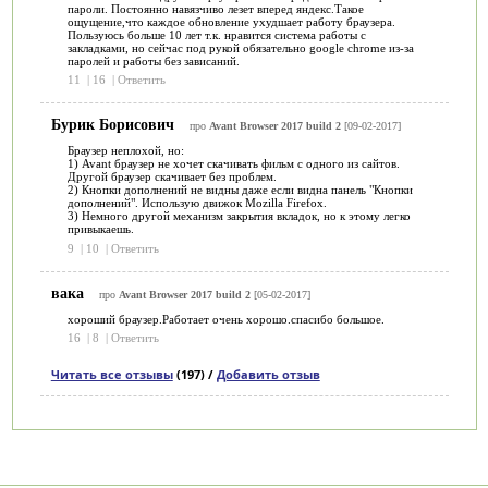
пароли. Постоянно навязчиво лезет вперед яндекс.Такое
ощущение,что каждое обновление ухудшает работу браузера.
Пользуюсь больше 10 лет т.к. нравится система работы с
закладками, но сейчас под рукой обязательно google chrome из-за
паролей и работы без зависаний.
11
|
16
|
Ответить
Бурик Борисович
про
Avant Browser 2017 build 2
[09-02-2017]
Браузер неплохой, но:
1) Avant браузер не хочет скачивать фильм с одного из сайтов.
Другой браузер скачивает без проблем.
2) Кнопки дополнений не видны даже если видна панель "Кнопки
дополнений". Использую движок Mozilla Firefox.
3) Немного другой механизм закрытия вкладок, но к этому легко
привыкаешь.
9
|
10
|
Ответить
вака
про
Avant Browser 2017 build 2
[05-02-2017]
хороший браузер.Работает очень хорошо.спасибо большое.
16
|
8
|
Ответить
Читать все отзывы
(197) /
Добавить отзыв
Категории