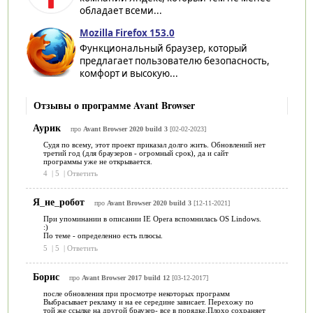
обладает всеми...
Mozilla Firefox 153.0
Функциональный браузер, который
предлагает пользователю безопасность,
комфорт и высокую...
Отзывы о программе Avant Browser
Аурик
про
Avant Browser 2020 build 3
[02-02-2023]
Судя по всему, этот проект приказал долго жить. Обновлений нет
третий год (для браузеров - огромный срок), да и сайт
программы уже не открывается.
4
|
5
|
Ответить
Я_не_робот
про
Avant Browser 2020 build 3
[12-11-2021]
При упоминании в описании IE Opera вспомнилась OS Lindows.
:)
По теме - определенно есть плюсы.
5
|
5
|
Ответить
Борис
про
Avant Browser 2017 build 12
[03-12-2017]
после обновления при просмотре некоторых программ
Выбрасывает рекламу и на ее середине зависает. Перехожу по
той же ссылке на другой браузер- все в порядке.Плохо сохраняет