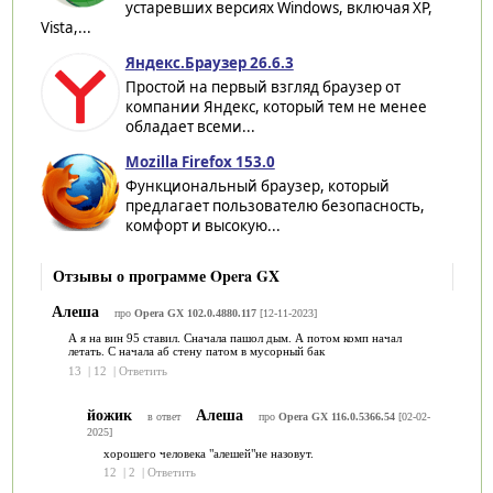
устаревших версиях Windows, включая XP,
Vista,...
Яндекс.Браузер 26.6.3
Простой на первый взгляд браузер от
компании Яндекс, который тем не менее
обладает всеми...
Mozilla Firefox 153.0
Функциональный браузер, который
предлагает пользователю безопасность,
комфорт и высокую...
Отзывы о программе Opera GX
Алеша
про
Opera GX 102.0.4880.117
[12-11-2023]
А я на вин 95 ставил. Сначала пашол дым. А потом комп начал
летать. С начала аб стену патом в мусорный бак
13
|
12
|
Ответить
йожик
Алеша
в ответ
про
Opera GX 116.0.5366.54
[02-02-
2025]
хорошего человека "алешей"не назовут.
12
|
2
|
Ответить