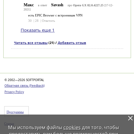
Макс
Savash
в ответ
про
Opera GX 82.0.4227.25
[17-12-
2021]
есть EPIC Browser c встроенным VPN
30
|
28
|
Ответить
Показать еще 1
Читать все отзывы
(21) /
Добавить отзыв
Категории
© 2002—2026 SOFTPORTAL
Обратная связь (Feedback)
Privacy Policy
Программы
Статьи
Мы используем файлы
cookies
для того, чтобы