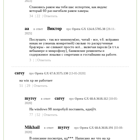
2022]
Становись раком мы тебя шас испортим, как яндекс
который 60 раз нагибали раком хакеры.
34
|
22
|
Ответить
aa
Виктор
в ответ
про
Opera GX 124.0.5705.38
[28-11-
2025]
Послушать - так все минимум(но, читай - все, т.б. всёравно
никак не узнаешь конкретней) сколько то раскрученные
браузеры - не сливают просто всё... включая пароли [в т.ч.к
вебкамере и микрофону], банковские реквизиты и
содержимое локалки с секретами и гостайнами на работе.
3
|
|
Ответить
carey
про
Opera GX 67.0.3575.130
[13-05-2020]
на win xp не работает
51
|
29
|
Ответить
myrey
carey
в ответ
про
Opera GX 68.0.3618.112
[18-05-
2020]
На windows 98 попробуй поставить, иди@т.
77
|
52
|
Ответить
Mikhail
myrey
в ответ
про
Opera GX 68.0.3618.191
[03-08-
2020]
В описание посмотри, ид***. Написано же что на хр