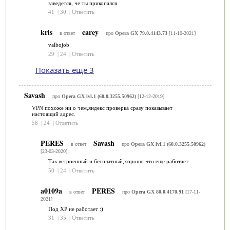
заведется, че ты прикопался
41
|
30
|
Ответить
kris
carey
в ответ
про
Opera GX 79.0.4143.73
[11-10-2021]
valbojob
29
|
24
|
Ответить
Показать еще 3
Savash
про
Opera GX lvl.1 (60.0.3255.50962)
[12-12-2019]
VPN похоже ни о чем,яндекс проверка сразу показывает
настоящий адрес.
58
|
24
|
Ответить
PERES
Savash
в ответ
про
Opera GX lvl.1 (60.0.3255.50962)
[23-03-2020]
Так встроенный и бесплатный,хорошо что еще работает
50
|
24
|
Ответить
a0109a
PERES
в ответ
про
Opera GX 80.0.4170.91
[17-11-
2021]
Под ХР не работает :)
31
|
35
|
Ответить