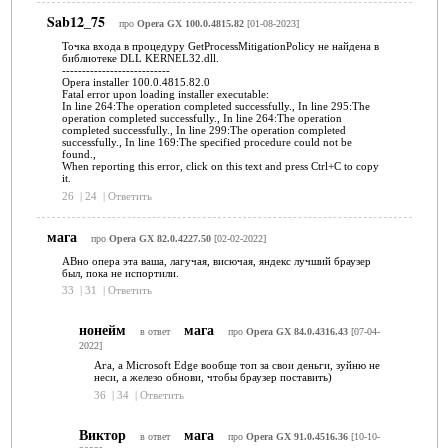
Sab12_75
про
Opera GX 100.0.4815.82
[01-08-2023]
Точка входа в процедуру GetProcessMitigationPolicy не найдена в
библиотеке DLL KERNEL32.dll.
---------------------------
Opera installer 100.0.4815.82.0
Fatal error upon loading installer executable:
In line 264:The operation completed successfully., In line 295:The
operation completed successfully., In line 264:The operation
completed successfully., In line 299:The operation completed
successfully., In line 169:The specified procedure could not be
found.,
When reporting this error, click on this text and press Ctrl+C to copy
it.
26
|
24
|
Ответить
мага
про
Opera GX 82.0.4227.50
[02-02-2022]
АВно опера эта ваша, лагучая, висючая, яндекс лучший браузер
был, пока не испортили.
33
|
31
|
Ответить
нонейм
мага
в ответ
про
Opera GX 84.0.4316.43
[07-04-
2022]
Ага, а Microsoft Edge вообще топ за свои деньги, зуйню не
неси, а железо обнови, чтобы браузер поставить)
36
|
34
|
Ответить
Виктор
мага
в ответ
про
Opera GX 91.0.4516.36
[10-10-