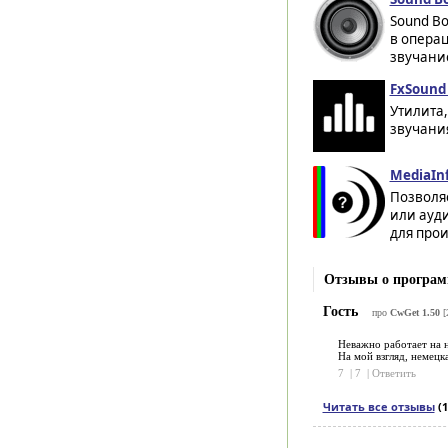
Sound Bo
в опера
звучание
FxSound 
Утилита
звучани
MediaInf
Позволяе
или ауди
для прои
Отзывы о програм
Гость
про
CwGet 1.50
[
Неважно работает на н
На мой взгляд, немецк
7
|
7
|
Ответить
Читать все отзывы
(1