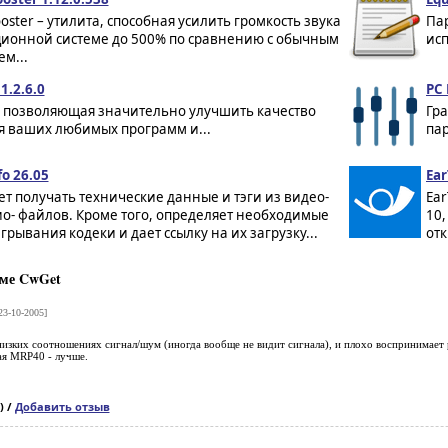
oster – утилита, способная усилить громкость звука
Па
ционной системе до 500% по сравнению с обычным
исп
м...
1.2.6.0
PC 
, позволяющая значительно улучшить качество
Гра
я ваших любимых программ и...
пар
o 26.05
Ear
т получать технические данные и тэги из видео-
Ea
о- файлов. Кроме того, определяет необходимые
10
грывания кодеки и дает ссылку на их загрузку...
отк
ме CwGet
23-10-2005]
изких соотношениях сигнал/шум (иногда вообще не видит сигнала), и плохо воспринимает 
ая MRP40 - лучше.
) /
Добавить отзыв