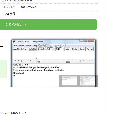
Утилиты, Плагины
0 / 8 039 |
Статистика
1,84 Мб
СКАЧАТЬ
и
 —
alizer APO 1.4.2