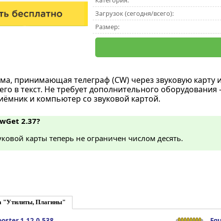
Категория:
Загрузок (сегодня/всего):
Размер:
ма, принимающая телеграф (CW) через звуковую карту 
го в текст. Не требует дополнительного оборудования
иёмник и компьютер со звуковой картой.
wGet 2.37?
ковой карты теперь не ограничен числом десять.
а "Утилиты, Плагины"
oster 1.12.0.538
Equ