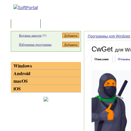
Программы
Статьи
Корзина закачек
(
0
)
Программы для Windows
Избранные программы
CwGet
для W
Категории
Описание
Отзывы
Windows
Android
macOS
iOS