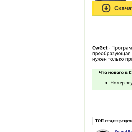
CwGet
- Програм
преобразующая е
нужен только пр
Что нового в C
Номер зву
ТОП-сегодня раздел
Sound Bo