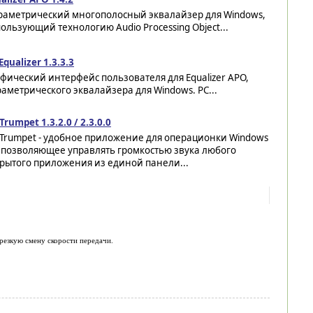
раметрический многополосный эквалайзер для Windows,
ользующий технологию Audio Processing Object...
Equalizer 1.3.3.3
фический интерфейс пользователя для Equalizer APO,
аметрического эквалайзера для Windows. PC...
Trumpet 1.3.2.0 / 2.3.0.0
rTrumpet - удобное приложение для операционки Windows
, позволяющее управлять громкостью звука любого
рытого приложения из единой панели...
резкую смену скорости передачи.