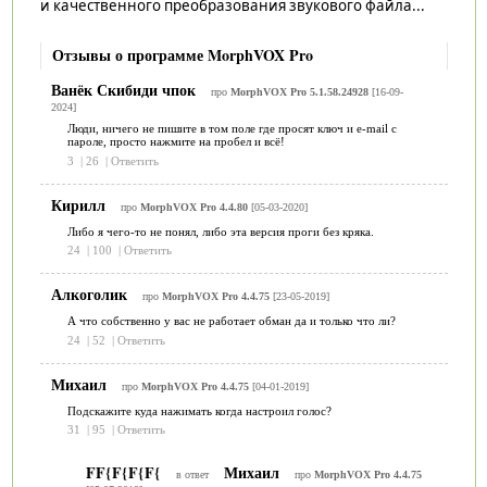
и качественного преобразования звукового файла...
Отзывы о программе MorphVOX Pro
Ванёк Скибиди чпок
про
MorphVOX Pro 5.1.58.24928
[16-09-
2024]
Люди, ничего не пишите в том поле где просят ключ и е-mail с
пароле, просто нажмите на пробел и всё!
3
|
26
|
Ответить
Кирилл
про
MorphVOX Pro 4.4.80
[05-03-2020]
Либо я чего-то не понял, либо эта версия проги без кряка.
24
|
100
|
Ответить
Алкоголик
про
MorphVOX Pro 4.4.75
[23-05-2019]
А что собственно у вас не работает обман да и только что ли?
24
|
52
|
Ответить
Михаил
про
MorphVOX Pro 4.4.75
[04-01-2019]
Подскажите куда нажимать когда настроил голос?
31
|
95
|
Ответить
FF{F{F{F{
Михаил
в ответ
про
MorphVOX Pro 4.4.75