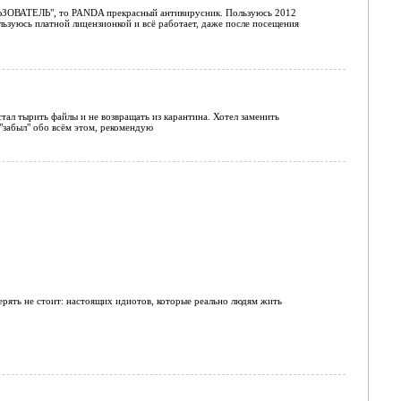
ОЛЬЗОВАТЕЛЬ", то PANDA прекрасный антивирусник. Пользуюсь 2012
ользуюсь платной лицензионкой и всё работает, даже после посещения
тал тырить файлы и не возвращать из карантина. Хотел заменить
 "забыл" обо всём этом, рекомендую
ерять не стоит: настоящих идиотов, которые реально людям жить