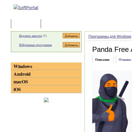
Программы
Статьи
Корзина закачек
(
0
)
Программы для Windows
Избранные программы
Panda Free A
Категории
Описание
Отзывы
Windows
Android
macOS
iOS