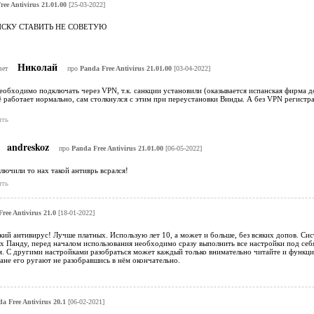
ee Antivirus 21.01.00
[25-03-2022]
СКУ СТАВИТЬ НЕ СОВЕТУЮ
Николай
вет
про
Panda Free Antivirus 21.01.00
[03-04-2022]
еобходимо подключать через VPN, т.к. санкции установили (оказывается испанская фирма доч
ё работает нормально, сам столкнулся с этим при переустановки Винды. А без VPN регист
ить
andreskoz
про
Panda Free Antivirus 21.01.00
[06-05-2022]
лючили то нах такой антиврь всрался!
ить
ree Antivirus 21.0
[18-01-2022]
ий антивирус! Лучше платных. Использую лет 10, а может и больше, без всяких допов. Сист
 Панду, перед началом использования необходимо сразу выполнить все настройки под себя
я. С другими настройками разобраться может каждый только внимательно читайте и функц
ане его ругают не разобравшись в нём окончательно.
a Free Antivirus 20.1
[06-02-2021]