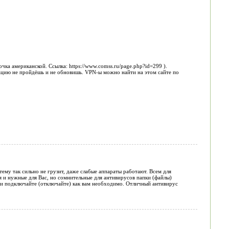
ка американской. Ссылка: https://www.comss.ru/page.php?id=299 ).
рацию не пройдёшь и не обновишь. VPN-ы можно найти на этом сайте по
ему так сильно не грузит, даже слабые аппараты работают. Всем для
 и нужные для Вас, но сомнительные для антивирусов папки (файлы)
ии подключайте (отключайте) как вам необходимо. Отличный антивирус