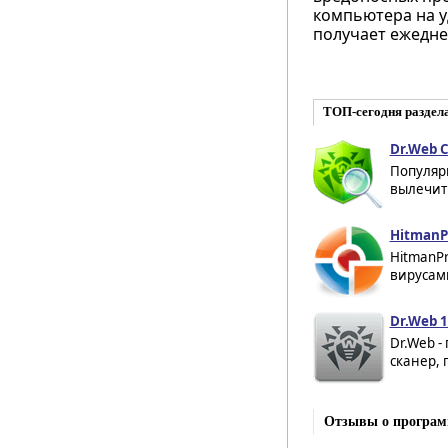
компьютера на у
получает ежедне
ТОП-сегодня раздел
Dr.Web C
Популяр
вылечить
HitmanPr
HitmanPr
вирусами
Dr.Web 1
Dr.Web -
сканер,
Отзывы о программ