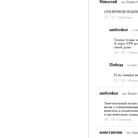
Николай
про
Panda Fr
ОТКЛЮЧИЛИ ПОДПИ
13
|
15
|
Ответить
andreskoz
в от
Теперь только н
А через VPN вс
своей душе.
14
|
30
|
Ответ
Победа
в ответ
Если санкции вк
15
|
18
|
Ответ
andreskoz
про
Panda F
Замечательный испанск
вновь устанавливающих
включить в исключени
и зря некоторые гражд
18
|
14
|
Ответить
константин
про
Pand