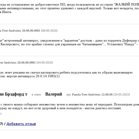
 когда не установлено не добросовестное ПО, когда пользователь не из серии "ЖАЛКИЙ П
ными антивирусниками, но этот приятно удивляет с каждой версией. Только вот незадача, п
в Инета.
 Free Antivirus 20.00.00.0001
[08-09-2020]
ке" встроенный антивирус, уведомления и "карантин" достали - даже из торрента Дефендер с
Касперского, но это крайне сложно для украинцев на "батькивщине"... Установил "Панду" -
ee Antivirus 20.00.00.0001
[04-09-2020]
сах лезет реклама но скачал касперского,ребята подсуетились как то убрали вылезающую
сии. версия антивируса 20.0.14.1085(1)
ин Брэдфорд т
Валерий
в ответ
про
Panda Free Antivirus 22.00.00
[20-05-2023]
с твоего компа собирают неизвестно зачем и неизвестно кому её передают. Психиатрам дов
урку не кладут, но вот если здоровый к ним попадётся - мигом диагноз поставят.
ь
7) /
Добавить отзыв