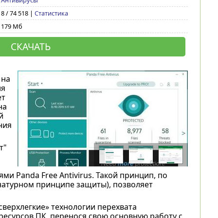
Антивирусы
8 / 74 518 |
Статистика
179 Мб
СКАЧАТЬ
 на
ия
ет
на
й
ния
т"
и Panda Free Antivirus. Такой принцип, по
натурном принципе защиты), позволяет
сверхлегкие» технологии перехвата
 ресурсов ПК, перенося свою основную работу с