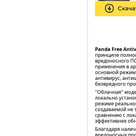
Panda Free Antiv
принципе полно
вредоносного ПО
применения в ар
основной режим
антивирус, анти
безвредного про
"Облачная" моде
локально устано
режиме реальног
создаваемой не т
сравнению с лок
эффективнее об
Благодаря налич
вредоносных про