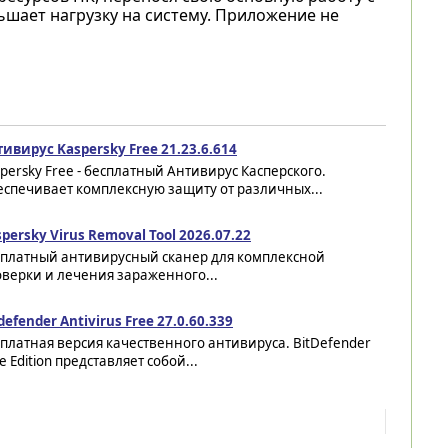
ьшает нагрузку на систему. Приложение не
ивирус Kaspersky Free 21.23.6.614
persky Free - бесплатный Антивирус Касперского.
еспечивает комплексную защиту от различных...
persky Virus Removal Tool 2026.07.22
сплатный антивирусный сканер для комплексной
верки и лечения зараженного...
defender Antivirus Free 27.0.60.339
платная версия качественного антивируса. BitDefender
e Edition представляет собой...