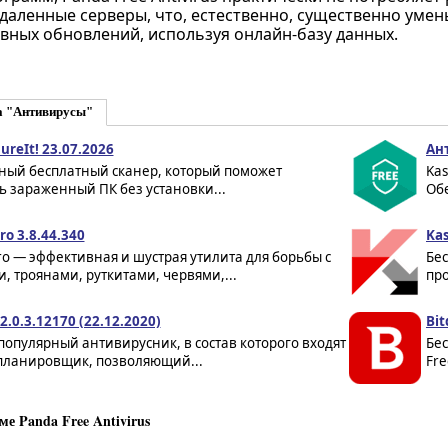
даленные серверы, что, естественно, существенно умен
вных обновлений, используя онлайн-базу данных.
а "Антивирусы"
ureIt! 23.07.2026
Ант
ный бесплатный сканер, который поможет
Kas
 зараженный ПК без установки...
Об
o 3.8.44.340
Kas
o — эффективная и шустрая утилита для борьбы с
Бе
, троянами, руткитами, червями,...
про
2.0.3.12170 (22.12.2020)
Bit
 популярный антивирусник, в состав которого входят
Бес
 планировщик, позволяющий...
Fre
е Panda Free Antivirus