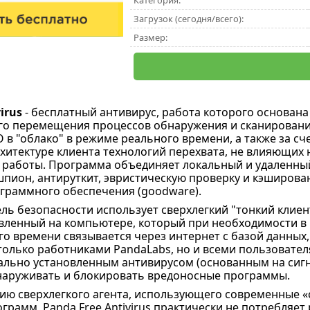
Категория:
Загрузок (сегодня/всего):
Размер:
irus
- бесплатный антивирус, работа которого основана
го перемещения процессов обнаружения и сканирован
 в "облако" в режиме реального времени, а также за сч
хитектуре клиента технологий перехвата, не влияющих 
 работы. Программа объединяет локальный и удаленны
шпион, антируткит, эвристическую проверку и кэширова
граммного обеспечения (goodware).
ль безопасности использует сверхлегкий "тонкий клиен
вленный на компьютере, который при необходимости в
о времени связывается через интернет с базой данных,
олько работниками PandaLabs, но и всеми пользователям
ально установленным антивирусом (основанным на сиг
наруживать и блокировать вредоносные программы.
ию сверхлегкого агента, использующего современные «
грамм, Panda Free Antivirus практически не потребляет