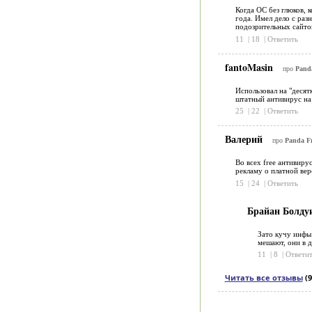
Когда ОС без глюков,
года. Имел дело с раз
подозрительных сайто
11
|
18
|
Ответить
fantoMasin
про
Panda
Использовал на "десят
штатный антивирус на 
25
|
22
|
Ответить
Валерий
про
Panda Fr
Во всех free антивиру
рекламу о платной вер
15
|
24
|
Ответить
Брайан Болду
Зато кучу инфы 
мешают, они в д
11
|
8
|
Ответит
Читать все отзывы
(9