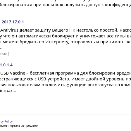
 блокироваться при попытках получить доступ к конфиденци
 2017 17.0.1
 Antivirus делает защиту Вашего ПК настолько простой, наск
у что он автоматически блокирует и уничтожает все типы в
ы можете бродить по Интернету, отправлять и принимать эл
...
атная |
.0.1.4
 USB Vaccine – бесплатная программа для блокировки вред
остраняющихся с USB-устройств. Имеет двойной уровень п
ляя пользователям отключить функцию автозапуска на ком
ствах...
acy Policy
иалов портала запрещено.