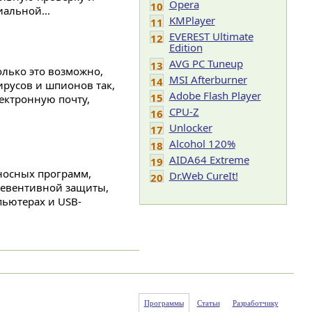
Opera
10
альной...
KMPlayer
11
EVEREST Ultimate
12
Edition
AVG PC Tuneup
13
олько это возможно,
MSI Afterburner
14
ирусов и шпионов так,
Adobe Flash Player
15
ектронную почту,
CPU-Z
16
Unlocker
17
Alcohol 120%
18
AIDA64 Extreme
19
оносных программ,
Dr.Web CureIt!
20
ревентивной защиты,
пьютерах и USB-
Программы
Статьи
Разработчику