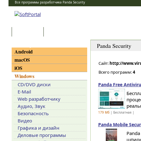
Все программы разработчика Panda Security
Программы
Статьи
Категории
Panda Security
Android
macOS
Сайт:
http://www.vir
iOS
Всего программ:
4
Windows
CD/DVD диски
Panda Free Antiviru
E-Mail
Беспл
Web разработчику
проце
реаль
Аудио, Звук
Безопасность
179 Мб
| Бесплатная |
Видео
Panda Mobile Securi
Графика и дизайн
Panda
Деловые программы
шпион