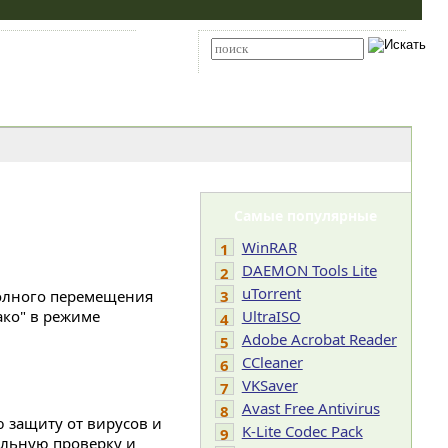
Карта сайта
RSS
Расширенный поиск
Самые популярные
WinRAR
1
DAEMON Tools Lite
2
uTorrent
полного перемещения
3
ако" в режиме
UltraISO
4
Adobe Acrobat Reader
5
CCleaner
6
VKSaver
7
Avast Free Antivirus
8
ю защиту от вирусов и
K-Lite Codec Pack
9
ельную проверку и