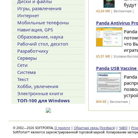
Диски и файлы
будут
Игры, развлечения
43,69 Мб
| Бесплатная |
Интернет
Мобильные телефоны
Panda Antivirus Pro
Навигация, GPS
Panda
Образование, наука
потом
Рабочий стол, десктоп
что В
играть
Разработчику
65,91 Мб
| Условно-беспл
Серверы
Сети
Panda USB Vaccine 1
Система
Panda
Текст
распр
Хобби, увлечения
позво
Электронные книги
устрой
ТОП-100 для Windows
844 Кб
| Бесплатная |
© 2002—2026 SOFTPORTAL
О проекте
|
Обратная связь (Feedback)
|
ЧАВО
|
Priv
SoftPortal™ является зарегистрированной торговой маркой. Копирование матер