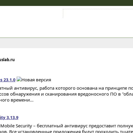
Войти на аккаунт
Зарегистрироваться
uslab.ru
s 23.1.0
атный антивирус, работа которого основана на принципе 
ссов обнаружения и сканирования вредоносного ПО в "обл
ного времени...
ty 3.13.9
 Mobile Security – бесплатный антивирус предоставит полну
ов. Все установленные приложения будут проходить тщат