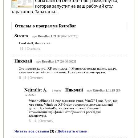
Cockroach on Desktop - программа-шутка,
которая запустит на ваш рабочий стол
тараканов. Тараканы...
Отзывы о программе RetroBar
Stream
про
RetroBar 1.21.32
[07-12-2025]
Cool stuff, thanx a lot
|
1
|
Ответить
Николай
про
RetroBar 1.7
[20-06-2022]
Это просто круто. ХР вернулась :) Меняется только панель задач,
само меню остаётся от системы. Программа очень крутая.
8
|
4
|
Ответить
Nejtralist A.
Николай
в ответ
про
RetroBar 1.11.15
[15-
12-2022]
WindowBlinds 11 ещё выкатила стиль WinXP Luna Blue, так
что стиль Windows XP будет оставаться актуальным ещё
долго. А в RetroBar не хватает только обычного
сглаживания шрифтов и отображения раскладки
клавиатуры.
5
|
4
|
Ответить
Читать все отзывы
(3) /
Добавить отзыв