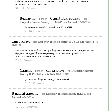
Лаборатория касперского подотчётна ФСБ. Только недоумки
пользуются её продуктами.
31
|
14
|
Ответить
Владимир
Сергій Григорович
в ответ
про
Kaspersky Internet Security 11.15.4.865 для Android
[27-03-2018]
Шумерам виднее! Пользуйтесь Zillya!)))
17
|
14
|
Ответить
санта клаус
про
Kaspersky Internet Security 11.5.0.590 для Android
[10-
01-2015]
Не заходить на сайты для рукоблудия и всякие жопо маркеты.Все
будет в порядке.Элементарно-купить цветы и пригласить
девушку в кино,а не втыкать в тв.
7
|
8
|
Ответить
Славик
санта клаус
в ответ
про
Kaspersky Internet
Security 11.15.4.861 для Android
[26-01-2018]
Ну тады вообще антивирус не нужен)
10
|
6
|
Ответить
В нашей деревне
про
Kaspersky Internet Security 11.1.3.10 для
Android
[06-10-2014]
Очень хорошая защита.
12
|
20
|
Ответить