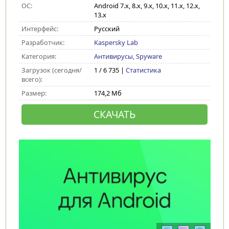
ОС:
Android 7.x, 8.x, 9.x, 10.x, 11.x, 12.x,
13.x
Интерфейс:
Русский
Разработчик:
Kaspersky Lab
Категория:
Антивирусы, Spyware
Загрузок (сегодня/
1 / 6 735 |
Статистика
всего):
Размер:
174,2 Мб
СКАЧАТЬ