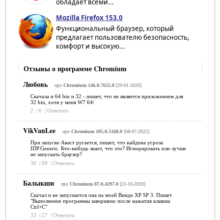
обладает всеми...
Mozilla Firefox 153.0
Функциональный браузер, который
предлагает пользователю безопасность,
комфорт и высокую...
Отзывы о программе Chromium
Любовь
про
Chromium 146.0.7655.0
[29-01-2026]
Скачала и 64 bin и 32 - пишет, что не является приложением для
32 bin, хотя у меня W7 64/
2
|
6
|
Ответить
VikVanLee
про
Chromium 105.0.5168.0
[08-07-2022]
При запуске Аваст ругается, пишет, что найдена угроза
IDP.Generic. Кто-нибудь знает, что это? Игнорировать или лучше
не запускать браузер?
30
|
69
|
Ответить
Балыкши
про
Chromium 87.0.4297.0
[21-10-2020]
Скачал и не запускается она на моей Винде ХР SP 3. Пишет
"Выполнение программы завершено после нажатия клавиш
Ctrl+C"
33
|
27
|
Ответить