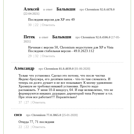
Алексей
Балыкши
в ответ
про
Chromium 92.0.4478.0
[22-04-2021]
Последняя версия для XP это 49
30
|
22
|
Ответить
Петек
Балыкши
в ответ
про
Chromium 92.0.4506.0
[17-05-
2021]
Начиная с версии 50, Chromium недоступен для XP и Vista
Последняя стабильная версия - 49.0.2623.112
29
|
32
|
Ответить
Александр
про
Chromium 81.0.4039.0
[01-06-2020]
Только что установил. Сделал это потому, что после чистки
Яндекс-броузера, его десятков папок - что-то там сломалось. И
теперь он долго думает и не все показывает. К моему удивлению
Хромиум не требовал никакой установки. Просто надо
распаковать. У меня 10-й виндоуз, 64. И еще великолепно, что не
формируются никаких дурацких директорий типа Роуминг и т.п.
При этом все работает!!! Поразительно!
37
|
27
|
Ответить
сосо
про
Chromium 77.0.3865.0
[25-01-2020]
Откуда 77, 71 последняя
22
|
22
|
Ответить