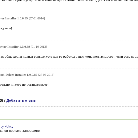
er Installer 1.0.0.89
[07-01-2014]
я,увы =(
iver Installer 1.0.0.89
[01-10-2013]
л вообще херня полная раньше хоть как то работал а щас жопа полная мусор , если есть нор
th Driver Installer 1.0.0.89
[27-08-2013]
тельно ничего не устанавливает!
3) /
Добавить отзыв
acy Policy
иалов портала запрещено.