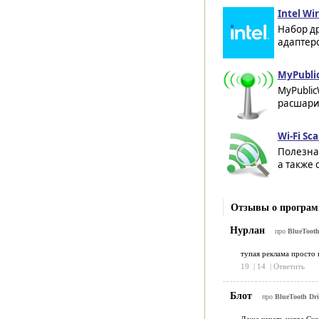
Intel Wir
Набор др
адаптеро
MyPublic
MyPublic
расшарит
Wi-Fi Sc
Полезная
а также 
Отзывы о программе
Нурлан
про
BlueTooth 
тупая реклама просто 
19
|
14
|
Ответить
Блот
про
BlueTooth Driv
Даже качать негде.Ска