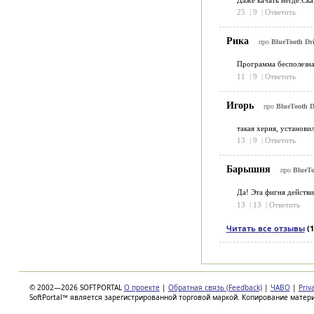
25
|
9
|
Ответить
Рика
про
BlueTooth Driv
Программа бесполезна
11
|
9
|
Ответить
Игорь
про
BlueTooth Dr
такая херня, установи
13
|
9
|
Ответить
Барышня
про
BlueToo
Да! Эта фигня действи
13
|
13
|
Ответить
Читать все отзывы
(1
© 2002—2026 SOFTPORTAL
О проекте
|
Обратная связь (Feedback)
|
ЧАВО
|
Priv
SoftPortal™ является зарегистрированной торговой маркой. Копирование матер