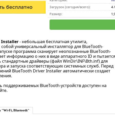
Категории:
Wi
Загрузок (сегодня/всего):
4 
Размер:
1,
Installer
- небольшая бесплатная утилита,
собой универсальный инсталлятор для BlueTooth-
запуске программа сканирует неопознанные BlueTooth-
ает информацию о них в виде аппаратного ID и пытаетс
стандартные драйверы (файл WinDir\INF\Bth.inf) для
ера и запуска соответствующих системных служб. Перед
ний BlueTooth Driver Installer автоматически создает
ления.
 поддерживаемых BlueTooth-устройств доступен на
йте.
 "Wi-Fi, Bluetooth"