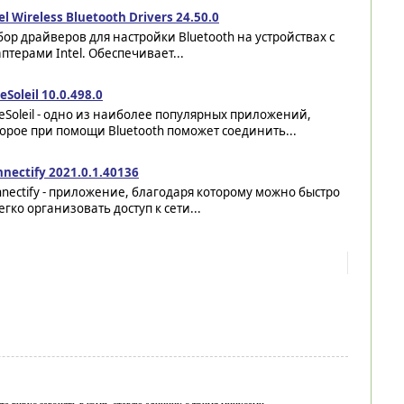
el Wireless Bluetooth Drivers 24.50.0
ор драйверов для настройки Bluetooth на устройствах с
птерами Intel. Обеспечивает...
eSoleil 10.0.498.0
eSoleil - одно из наиболее популярных приложений,
орое при помощи Bluetooth поможет соединить...
nectify 2021.0.1.40136
nectify - приложение, благодаря которому можно быстро
егко организовать доступ к сети...
е вирус загонять в комп. ставлю единицу с тримя минусами