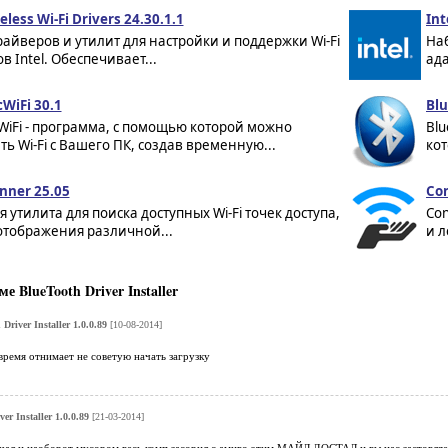
eless Wi-Fi Drivers 24.30.1.1
Int
айверов и утилит для настройки и поддержки Wi-Fi
Наб
в Intel. Обеспечивает...
ада
WiFi 30.1
Blu
WiFi - программа, с помощью которой можно
Blu
ь Wi-Fi с Вашего ПК, создав временную...
кот
anner 25.05
Con
 утилита для поиска доступных Wi-Fi точек доступа,
Con
отображения различной...
и л
 BlueTooth Driver Installer
Driver Installer 1.0.0.89
[10-08-2014]
время отнимает не советую начать загрузку
er Installer 1.0.0.89
[21-03-2014]
чал и наоборот мусором весь комп засорил с амиго этим МАЙЛ ДОСТАЛ и вы нас застовляет