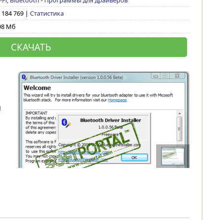
-Fi, Bluetooth
-
Программы для драйверов
/ 184 769 |
Статистика
98 Мб
СКАЧАТЬ
я