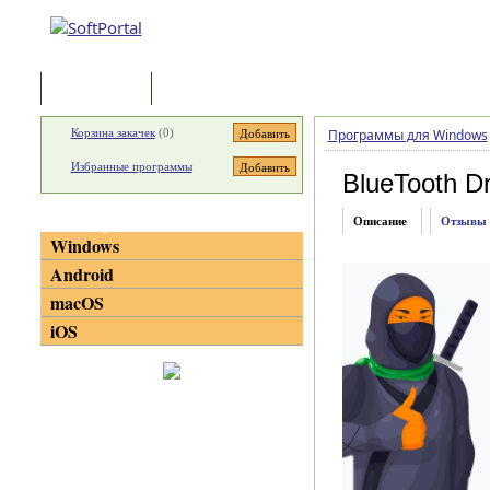
Программы
Статьи
Корзина закачек
(
0
)
Программы для Windows
Избранные программы
BlueTooth Dri
Категории
Описание
Отзывы
Windows
Android
macOS
iOS