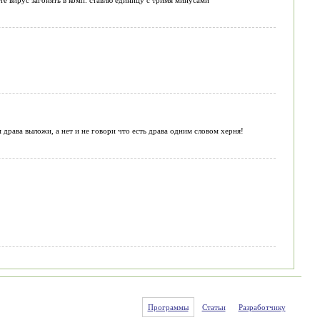
м драва выложи, а нет и не говори что есть драва одним словом херня!
Программы
Статьи
Разработчику