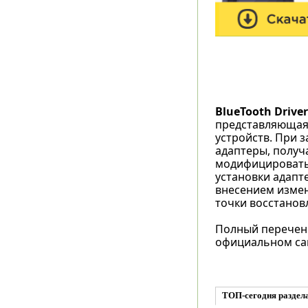
BlueTooth Driver 
представляющая 
устройств. При 
адаптеры, получ
модифицировать 
установки адапт
внесением измене
точки восстанов
Полный перечень
официальном са
ТОП-сегодня раздела