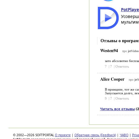
PotPlaye
Усоверш
мультиме
Отзывы о программ
Westen94
про
jetVideo
зато абсолютно бес
7
|
7
|
Ответить
Alice Cooper
про
jet
В принципе, тот же са
Запускается долго, ле
9
|
7
|
Ответить
Читать все отзывы
(2
© 2002—2026 SOFTPORTAL
О проекте
|
Обратная связь (Feedback)
|
ЧАВО
|
Priv