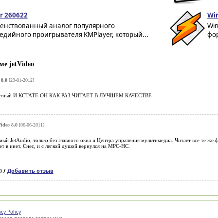
r 260622
Win
енствованный аналог популярного
Wi
дийного проигрывателя KMPlayer, который...
фор
е jetVideo
 8.0
[29-01-2012]
платный И КСТАТЕ ОН КАК РАЗ ЧИТАЕТ В ЛУЧШЕМ КАЧЕСТВЕ
Video 8.0
[06-06-2011]
мый JetAudio, только без главного окна и Центра упраления мультимедиа. Читает все те же 
зет в инет. Снес, и с легкой душой вернулся на MPC-HC.
) /
Добавить отзыв
acy Policy