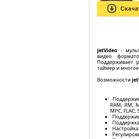
jetVideo
- мульт
видео формат
Поддерживает р
таймер и многое
Возможности
je
Поддержив
RAM, RM, M
MPC, FLAC, S
Поддержива
Поддержка
Настройка
Регулиров