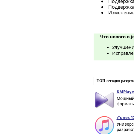
Поддержка
Поддержка
Изменение
Что нового в j
Улучшени
Исправле
ТОП-сегодня раздел
KMPlayer
Мощный 
форматы 
iTunes 1
Универса
разработ