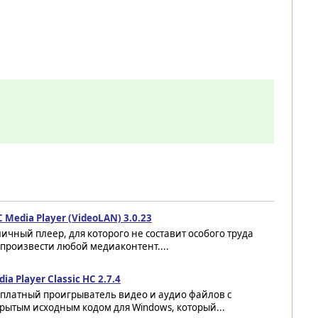
 Media Player (VideoLAN) 3.0.23
ичный плеер, для которого не составит особого труда
произвести любой медиаконтент....
ia Player Classic HC 2.7.4
сплатный проигрыватель видео и аудио файлов с
рытым исходным кодом для Windows, который...