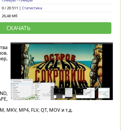
Плееры
-
Плееры
0 / 20 511 |
Статистика
26,48 Мб
СКАЧАТЬ
тва
ов.
ер,
ND,
APE,
 MKV, MP4, FLV, QT, MOV и т.д.