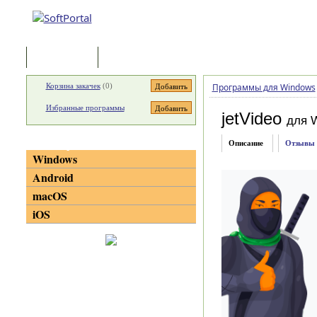
Программы
Статьи
Корзина закачек
(
0
)
Программы для Windows
Избранные программы
jetVideo
для 
Категории
Описание
Отзывы
Windows
Android
macOS
iOS