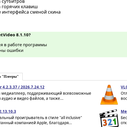
 сутбитров
 горячих клавиш
 интерфейса сменой скина
etVideo 8.1.10?
я в работе программы
ны ошибки
а "Плееры"
 4.2.3.37 / 2026.7.24.12
VLC
медиаплеер, поддерживающий всевозможные
Отл
аудио и видео файлов, а также...
вос
2.13.10.3
Med
льный проигрыватель в стиле "all inclusive"
Бе
анный компанией Apple, благодаря...
отк