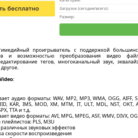
Категории:
Загрузок (сегодня/всего):
Размер:
имедийный проигрыватель с поддержкой большинс
ов и возможностью преобразования видео файл
едактирование тегов, многоканальный звук, эквалайз
 другое.
tVideo
:
ает аудио форматы: WAV, MP2, MP3, WMA, OGG, AIFF, S
ID, KAR, IMS, MOD, XM, MTM, IT, ULT, MDL, NST, OKT, 
PX, TTA и т.д.
ет видео форматы: AVI, MPG, MPEG, ASF, WMV, DIVX, OGM,
 плейлистов: PLS, M3U
 различных звуковых эффектов
ка скорости воспроизведения