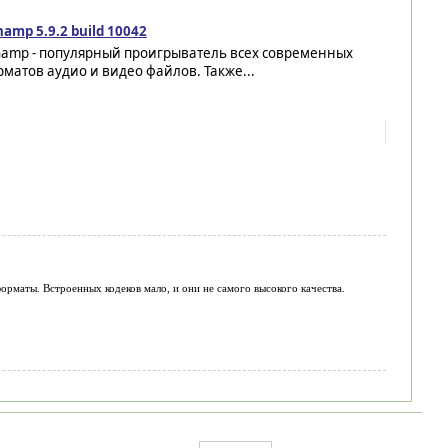
amp 5.9.2 build 10042
namp - популярный проигрыватель всех современных
матов аудио и видео файлов. Также...
форматы. Встроенных кодеков мало, и они не самого высокого качества.