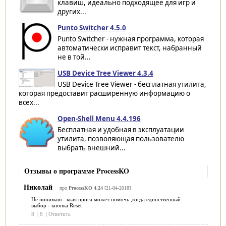
клавиш, идеально подходящее для игр и
других...
Punto Switcher 4.5.0
Punto Switcher - нужная программа, которая
автоматически исправит текст, набранный
не в той...
USB Device Tree Viewer 4.3.4
USB Device Tree Viewer - бесплатная утилита,
которая предоставит расширенную информацию о
всех...
Open-Shell Menu 4.4.196
Бесплатная и удобная в эксплуатации
утилита, позволяющая пользователю
выбрать внешний...
Отзывы о программе ProcessKO
Николай
про
ProcessKO 4.24
[21-04-2018]
Не понимаю - ккая прога может помочь ,когда единственный
выбор - кнопка Reset
8
|
8
|
Ответить