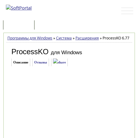
Программы
Статьи
Программы для Windows
»
Система
»
Расширения
»
ProcessKO 6.77
ProcessKO
для Windows
Описание
Отзывы