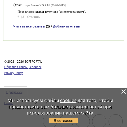
(ерж
про
ProcessKO 2.81
[22-02-2013]
Пока вполне хватат штатного "диспетчера задач".
6
|
8
|
Ответить
Читать все отзывы
(2) /
Добавить отзыв
Категории
© 2002—2026 SOFTPORTAL
Обратная связь (Feedback)
Privacy Policy
Программы
Мы используем файлы
cookies
для того, чтобы
Статьи
предоставить вам больше возможностей при
использовании нашего сайта