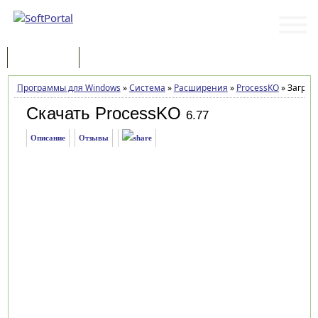
Программы
Статьи
Программы для Windows
»
Система
»
Расширения
»
ProcessKO
»
Загруз
Скачать ProcessKO
6.77
Описание
Отзывы