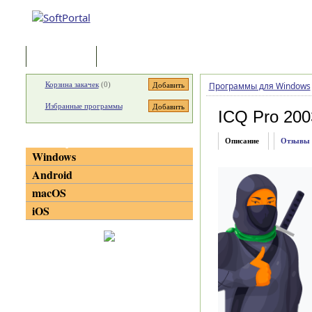
Программы
Статьи
Корзина закачек
(
0
)
Программы для Windows
Избранные программы
ICQ Pro 200
Категории
Описание
Отзывы
Windows
Android
macOS
iOS