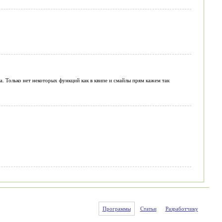
па. Только нет некоторых функций как в квипе и смайлы прям кажем так
Программы
Статьи
Разработчику