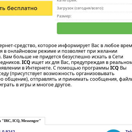
Категория:
Загрузок (сегодня/всего):
Размер:
тернет-средство, которое информирует Вас в любое врем
тся в онлайновом режиме и позволяет при желании
. Вам больше не придется безуспешно искать в Сети
седников.
ICQ
ищет их для Вас, предупреждая в реально
появлении в Интернете. С помощью программы
ICQ
Вы
седу (присутствует возможность организовывать
ео общение), отправлять и принимать сообщения, файл
играть в игры и многое другое.
 "IRC, ICQ, Messenger"
1.0.9242
Tel