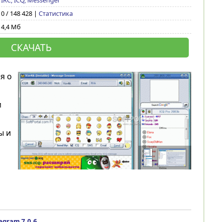
IRC, ICQ, Messenger
0 / 148 428 |
Статистика
4,4 Мб
СКАЧАТЬ
я о
м
ы и
egram 7.0.6