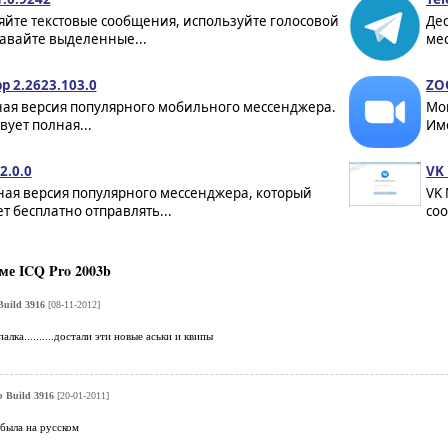
яйте текстовые сообщения, используйте голосовой
Дес
давайте выделенные...
мес
p 2.2623.103.0
ZO
ная версия популярного мобильного мессенджера.
Мо
вует полная...
Име
2.0.0
VK 
ная версия популярного мессенджера, который
VK
т бесплатно отправлять...
со
ме ICQ Pro 2003b
Build 3916
[08-11-2012]
алка..........достали эти новые аськи и квипы
 Build 3916
[20-01-2011]
 была на русском