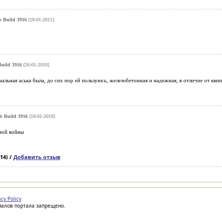
 Build 3916
[18-01-2011]
uild 3916
[26-01-2010]
рмальная аська была, до сих пор ей пользуюсь, железобетонная и надежная, в отличие от кви
b Build 3916
[18-01-2010]
ной войны
14) /
Добавить отзыв
acy Policy
иалов портала запрещено.