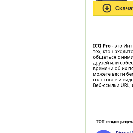
ICQ Pro
- это Ин
тех, кто находи
общаться с ними
друзей или собе
времени об их 
можете вести бе
голосовое и вид
Веб-ссылки URL, 
ТОП-сегодня раздела
Discord 