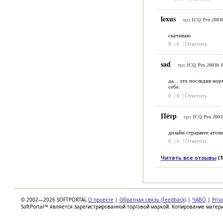
lexus
про
ICQ Pro 2003b
скачиваю
8
|
6
|
Ответить
sad
про
ICQ Pro 2003b B
да... это последня но
себе.
6
|
6
|
Ответить
Пётр
про
ICQ Pro 2003
дизайн страшнее атом
6
|
6
|
Ответить
Читать все отзывы
(1
© 2002—2026 SOFTPORTAL
О проекте
|
Обратная связь (Feedback)
|
ЧАВО
|
Priv
SoftPortal™ является зарегистрированной торговой маркой. Копирование матер