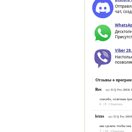
Отправл
чат, соз
WhatsAp
Десктоп
Присутст
Viber 28.
Настоль
позволяе
Отзывы о програм
Res
про
ICQ Pro 2003b 
спасибо, отличная треп
6
|
8
|
Ответить
lexus
про
ICQ Pro 2003b
как сделать чтобы она
7
|
10
|
Ответить