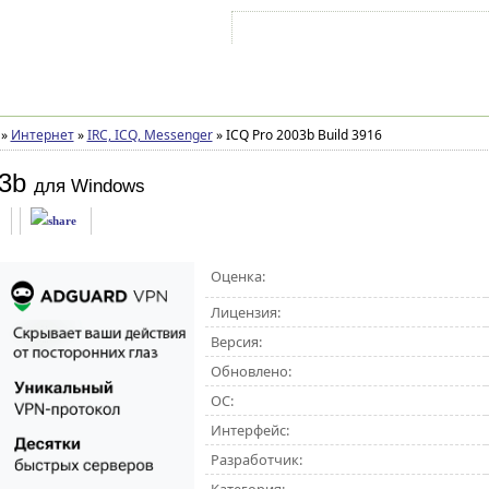
Войти на аккаунт
Зарегистрироваться
»
Интернет
»
IRC, ICQ, Messenger
»
ICQ Pro 2003b Build 3916
3b
для Windows
Оценка:
Лицензия:
Версия:
Обновлено:
ОС:
Интерфейс:
Разработчик: