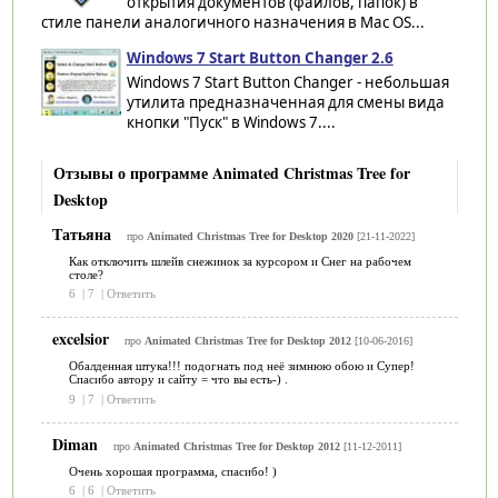
открытия документов (файлов, папок) в
стиле панели аналогичного назначения в Mac OS...
Windows 7 Start Button Changer 2.6
Windows 7 Start Button Changer - небольшая
утилита предназначенная для смены вида
кнопки "Пуск" в Windows 7....
Отзывы о программе Animated Christmas Tree for
Desktop
Татьяна
про
Animated Christmas Tree for Desktop 2020
[21-11-2022]
Как отключить шлейв снежинок за курсором и Снег на рабочем
столе?
6
|
7
|
Ответить
excelsior
про
Animated Christmas Tree for Desktop 2012
[10-06-2016]
Обалденная штука!!! подогнать под неё зимнюю обою и Супер!
Спасибо автору и сайту = что вы есть-) .
9
|
7
|
Ответить
Diman
про
Animated Christmas Tree for Desktop 2012
[11-12-2011]
Очень хорошая программа, спасибо! )
6
|
6
|
Ответить