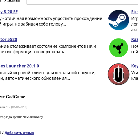
а "Утилиты"
 8.20 SE
St
y - отличная возможность упростить прохождение
Иг
игры, не забивая себе голову...
лег
акт
tor 5520
Raz
ние отслеживает состояние компонентов ПК и
Пол
ает информацию поверх экрана...
гей
es Launcher 20.1.0
Key
ьный игровой клиент для легальной покупки,
Ути
и, автоматического обновления...
кла
мме GodGame
me 1.5
[02-03-2013]
,гораздо лучше чем artmoney
) /
Добавить отзыв