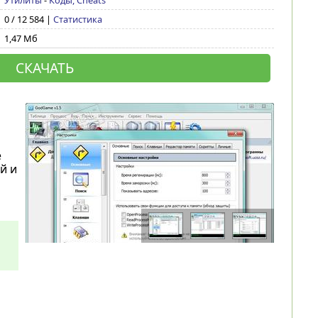
Утилиты
-
Коды, Cheats
0 / 12 584 |
Статистика
1,47 Мб
СКАЧАТЬ
е
й и