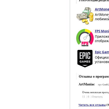
ТОП-сегодня раздел
ArtMoney
ArtMone
любимой 
FPS Moni
Приложе
отображ
Epic Gam
Официал
установк
Отзывы о програ
ArtManiac
про
GodGa
Очень неплохая прога
11
|
6
|
Ответить
Читать все отзывы
(1