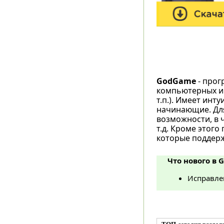
GodGame
- прог
компьютерных иг
т.п.). Имеет ин
начинающие. Для
возможности, в 
т.д. Кроме этого
которые поддерж
Что нового в 
Исправле