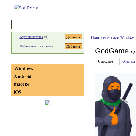
Программы
Статьи
Корзина закачек
(
0
)
Программы для Windows
Избранные программы
GodGame
д
Категории
Описание
Отзывы
Windows
Android
macOS
iOS