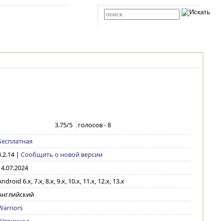
Карта сайта
RSS
Расширенный поиск
3.75
/5
голосов -
8
Бесплатная
3.2.14
|
Сообщить о новой версии
14.07.2024
ndroid 6.x, 7.x, 8.x, 9.x, 10.x, 11.x, 12.x, 13.x
Английский
Warriors