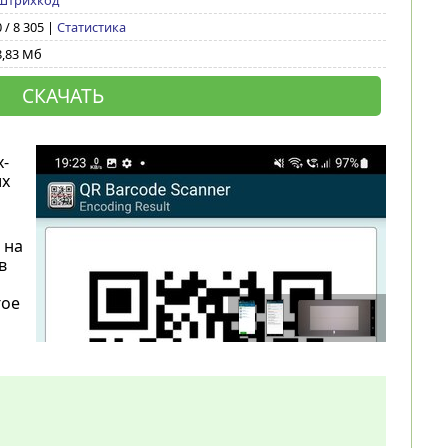
Штрихкод
0 / 8 305 |
Статистика
8,83 Мб
СКАЧАТЬ
-
их
 на
в
гое