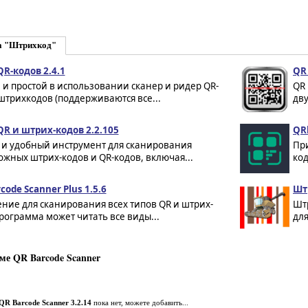
а "Штрихкод"
R-кодов 2.4.1
QR 
и простой в использовании сканер и ридер QR-
QR 
штрихкодов (поддерживаются все...
дв
QR и штрих-кодов 2.2.105
QR
 и удобный инструмент для сканирования
Пр
жных штрих-кодов и QR-кодов, включая...
код
code Scanner Plus 1.5.6
Шт
ние для сканирования всех типов QR и штрих-
Шт
рограмма может читать все виды...
для
е QR Barcode Scanner
QR Barcode Scanner 3.2.14
пока нет, можете добавить...