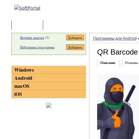
Программы
Статьи
Корзина закачек
(
0
)
Программы для Android
Избранные программы
QR Barcode
Категории
Описание
Отзывы
Windows
Android
macOS
iOS