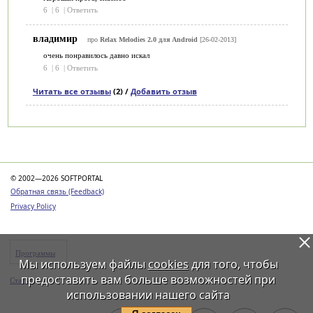
6
|
6
|
Ответить
владимир
про
Relax Melodies 2.0 для Android
[26-02-2013]
очень понравилось давно искал
6
|
6
|
Ответить
Читать все отзывы
(2) /
Добавить отзыв
Категории
© 2002—2026 SOFTPORTAL
Обратная связь (Feedback)
Privacy Policy
Программы
Мы используем файлы
cookies
для того, чтобы
предоставить вам больше возможностей при
Статьи
использовании нашего сайта