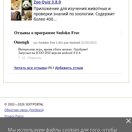
Zoo Quiz 3.8.0
Приложение для изучения животных и
проверки знаний по зоологии. Содержит
более 400...
Отзывы о программе Sudoku Free
Omengh
про
Sudoku Free 1.412 для Android
[23-09-2012]
Интересная игра, время убить можно. Одобряю!
Запускал на ICOO D50 версия android 4.0.4.
7
|
6
|
Ответить
Читать все отзывы
(1) /
Добавить отзыв
Категории
© 2002—2026 SOFTPORTAL
Обратная связь (Feedback)
Privacy Policy
Мы используем файлы
cookies
для того, чтобы