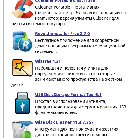
CCleaner Portable 6.39.11548
CCleaner Portable - портативная
(переносная, не требующая инсталляции на
компьютер) версия утилиты CCleaner для
чистки системного мусора...
Revo Uninstaller Free 2.7.0
Бесплатное приложение для корректной
деинсталляции программ из операционной
системы....
WizTree 4.31
Небольшая и полезная утилита для
определения файлов и папок, которые
занимают много пространства на жестком
диске...
USB Disk Storage Format Tool 6.1
Простая в использовании утилита,
предназначенная для форматирования USB
флэш-накопителей,...
Wise Disk Cleaner 11.3.7.857
Инструмент для полной очистки жестких
дисков от скопившегося системного