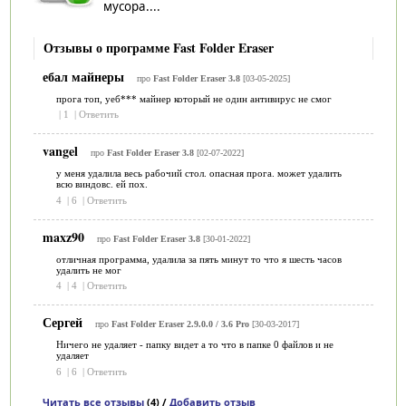
мусора....
Отзывы о программе Fast Folder Eraser
ебал майнеры
про
Fast Folder Eraser 3.8
[03-05-2025]
прога топ, уеб*** майнер который не один антивирус не смог
|
1
|
Ответить
vangel
про
Fast Folder Eraser 3.8
[02-07-2022]
у меня удалила весь рабочий стол. опасная прога. может удалить
всю виндовс. ей пох.
4
|
6
|
Ответить
maxz90
про
Fast Folder Eraser 3.8
[30-01-2022]
отличная программа, удалила за пять минут то что я шесть часов
удалить не мог
4
|
4
|
Ответить
Сергей
про
Fast Folder Eraser 2.9.0.0 / 3.6 Pro
[30-03-2017]
Ничего не удаляет - папку видет а то что в папке 0 файлов и не
удаляет
6
|
6
|
Ответить
Читать все отзывы
(4) /
Добавить отзыв