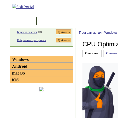
Программы
Статьи
Корзина закачек
(
0
)
Программы для Windows
Избранные программы
CPU Optimiz
Категории
Описание
Отзывы
Windows
Android
macOS
iOS