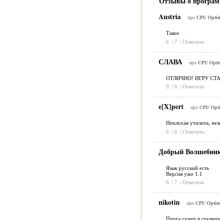
Отзывы о програм
Austria
про
CPU Optimi
Такое
6
|
7
|
Ответить
СЛАВА
про
CPU Optim
ОТЛИЧНО! ИГРУ СТА
9
|
6
|
Ответить
e[X]pert
про
CPU Opti
Неплохая утилита, не
6
|
6
|
Ответить
Добрый Волшебни
Язык русский есть
Версия уже 1.1
6
|
7
|
Ответить
nikotin
про
CPU Optimi
Прога супер в сталкер