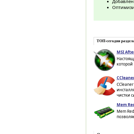
Добавлен
Оптимизи
ТОП-сегодня раздел
MSI After
Настоящ
которой 
CCleaner
CCleaner
инсталля
чистки с
Mem Red
Mem Redu
позволяе