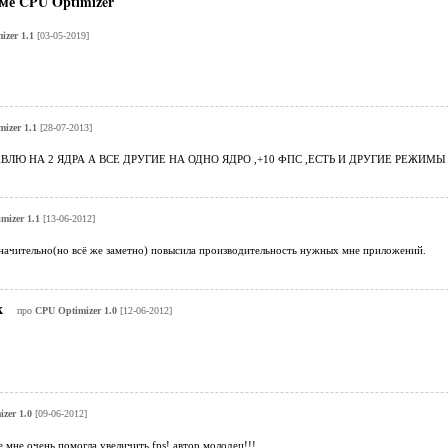
ме CPU Optimizer
zer 1.1
[03-05-2019]
izer 1.1
[28-07-2013]
ВЛЮ НА 2 ЯДРА А ВСЕ ДРУГИЕ НА ОДНО ЯДРО ,+10 ФПС ,ЕСТЬ И ДРУГИЕ РЕЖИМЫ 
mizer 1.1
[13-06-2012]
значительно(но всё же заметно) повысила производительность нужных мне приложений.
к
про
CPU Optimizer 1.0
[12-06-2012]
zer 1.0
[09-06-2012]
е мне очень помогла увеличить fps! автор молодец!!!