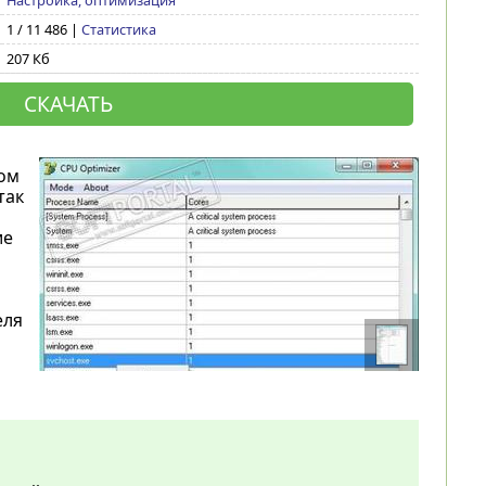
Настройка, оптимизация
1 / 11 486 |
Статистика
207 Кб
СКАЧАТЬ
ом
так
ие
еля