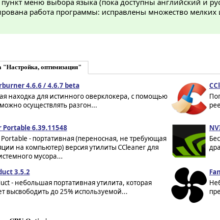
 пункт меню выбора языка (пока доступны английский и ру
рована работа программы: исправлены множество мелких 
а "Настройка, оптимизация"
burner 4.6.6 / 4.6.7 beta
CCl
ая находка для истинного оверклокера, с помощью
По
можно осуществлять разгон...
рее
 Portable 6.39.11548
NVI
 Portable - портативная (переносная, не требующая
Бе
ции на компьютер) версия утилиты CCleaner для
дра
истемного мусора...
uct 3.5.2
Fan
ct - небольшая портативная утилита, которая
Не
т высвободить до 25% используемой...
пре