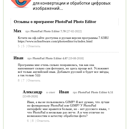
для конвертации и обработки цифровых
изображений...
Отзывы о программе PhotoPad Photo Editor
Max
про
PhotoPad Photo Editor 7.70
[27-02-2022]
Кстати на оф.сайте доступна и руская версия программы 7.63RU
https://www.nchsoftware.com/photoeditor/ru/index.html
5
|
5
|
Ответить
Иван
про
PhotoPad Photo Editor 4.07
[19-08-2018]
Программа мне очень сильно понравилась, так как она
напоминает сильно сам фотошоп, но здесь проще всё. Усложняет
всё только английский язык. Добавьте русский и будет все звёзды,
а так только 5)))
8
|
7
|
Ответить
Александр
Иван
в ответ
про
PhotoPad Photo Editor 6.51
[13-09-2020]
Иван, а вы не пользовались GIMP? Я вот думаю, что лучше
по функционалу PhotoPad или GIMP? У PhotoPad
интерфейс мне нравится больше, но - нет русского языка, +
что PhotoPad в несколько раз легче. А в чем отличие по
возможностям и качеству обработки фото?
6
|
8
|
Ответить