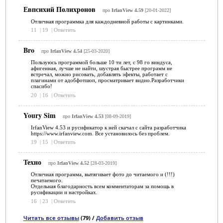
Евпсихий Полихронов
про
IrfanView 4.59
[20-01-2022]
Отличная программка для каждодневной работы с картинками.
11
|
19
|
Ответить
Bro
про
IrfanView 4.54
[25-03-2020]
Пользуюсь программой больше 10 ти лет, с 98 го виндуса,
афигенная, лучше не найти, шустрая быстрее программ не
встречал, можно рисовать, добавлять эфекты, работает с
плагинами от адобфотшоп, просматривает видио.Разработчики
спасибо!
20
|
16
|
Ответить
Youry Sim
про
IrfanView 4.53
[08-09-2019]
IrfanView 4.53 и русификатор к ней скачал с сайта разработчика
https://www.irfanview.com. Все установилось без проблем.
19
|
15
|
Ответить
Техно
про
IrfanView 4.52
[28-03-2019]
Отличная программа, вытягивает фото до читаемого и (!!!)
печатаемого.
Отдельная благодарность всем комментаторам за помощь в
русификации и настройках.
16
|
23
|
Ответить
Читать все отзывы
(79) /
Добавить отзыв