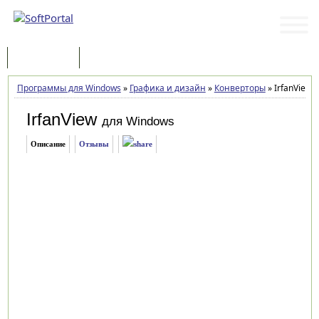
Программы
Статьи
Программы для Windows
»
Графика и дизайн
»
Конверторы
»
IrfanView 4
IrfanView
для Windows
Описание
Отзывы