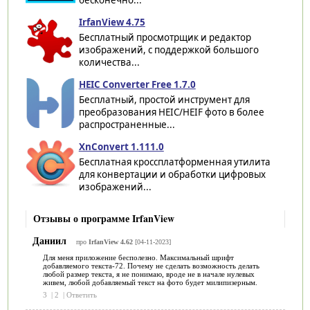
бесконечно...
IrfanView 4.75
Бесплатный просмотрщик и редактор
изображений, с поддержкой большого
количества...
HEIC Converter Free 1.7.0
Бесплатный, простой инструмент для
преобразования HEIC/HEIF фото в более
распространенные...
XnConvert 1.111.0
Бесплатная кроссплатформенная утилита
для конвертации и обработки цифровых
изображений...
Отзывы о программе IrfanView
Даниил
про
IrfanView 4.62
[04-11-2023]
Для меня приложение бесполезно. Максимальный шрифт
добавляемого текста-72. Почему не сделать возможность делать
любой размер текста, я не понимаю, вроде не в начале нулевых
живем, любой добавляемый текст на фото будет милипизерным.
3
|
2
|
Ответить