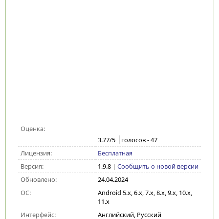
Оценка:
3.77
/5
голосов -
47
Лицензия:
Бесплатная
Версия:
1.9.8
|
Сообщить о новой версии
Обновлено:
24.04.2024
ОС:
Android 5.x, 6.x, 7.x, 8.x, 9.x, 10.x,
11.x
Интерфейс:
Английский, Русский