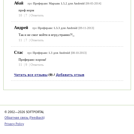
Абай
про
Преферанс Марьяж 1.5.2 для Android
[06-05-2014]
преф норм
10
|
7
|
Ответить
Андрей
про
Преферанс 1.3.3 для Android
[09-11-2013]
Так и не смог войти в игру,странно?!,,
11
|
7
|
Ответить
Стас
про
Преферанс 1.3 для Android
[08-10-2013]
Преферанс-хорош!
11
|
9
|
Ответить
Читать все отзывы
(9) /
Добавить отзыв
Категории
© 2002—2026 SOFTPORTAL
Обратная связь (Feedback)
Privacy Policy