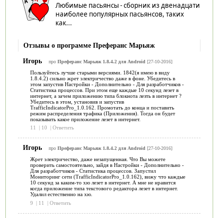
Любимые пасьянсы - сборник из двенадцати
наиболее популярных пасьянсов, таких
как...
Отзывы о программе Преферанс Марьяж
Игорь
про
Преферанс Марьяж 1.8.4.2 для Android
[27-10-2016]
Пользуйтесь лучше старыми версиями. 1842(я имею в виду
1.8.4.2) сильно жрет электричество даже в фоне. Убедитесь в
этом запустив Настройки - Дополнительно - Для разработчиков -
Статистика процессов. При этом еще каждые 10 секунд лезет в
интернет, а зачем приложению типа блокнота лезть в интернет ?
Убедитесь в этом, установив и запустив
TrafficIndicatorPro_1.0.162. Промотать до конца и поставить
режим распределения трафика (Приложения). Тогда он будет
показывать какое приложение лезет в интернет.
11
|
10
|
Ответить
Игорь
про
Преферанс Марьяж 1.8.4.2 для Android
[27-10-2016]
Жрет электричество, даже незапущенная. Что Вы можете
проверить самостоятельно, зайдя в Настройки - Дополнительно -
Для разработчиков - Статистика процессов. Запустил
Мониторинг сети (TrafficIndicatorPro_1.0.162), вижу что каждые
10 секунд за каким-то хю лезет в интернет. А мне не нравится
когда приложение типа текстового редактора лезет в интернет.
Удалил естественно на хю.
9
|
11
|
Ответить