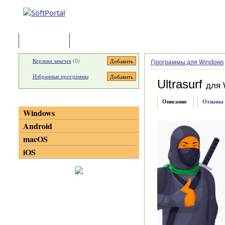
Программы
Статьи
Корзина закачек
(
0
)
Программы для Windows
Избранные программы
Ultrasurf
для 
Категории
Описание
Отзывы
Windows
Android
macOS
iOS