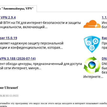
а "Анонимайзеры, VPN"
VPN 2.9.4
1.1
й ВПН на ПК для интернет-безопасности и защиты
Ин
нциальности, включающий...
бол
ser 15.0.19
Rad
авляет надежную защиту персональной
Пр
ции и конфиденциальности, которая...
пра
VPN 3.188 (2026-07-14)
DNS
ент обхода цензуры, предназначенный для доступа
DN
ой сети Интернет, минуя...
бы
без
Интернете...
е Ultrasurf
21.32
[02-12-2022]
качивайте эту программу это вирус после этого когда заходите в интернет показывает ошибк
далить