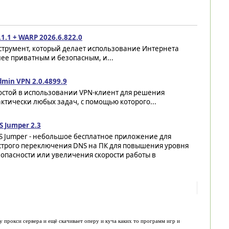
.1.1 + WARP 2026.6.822.0
струмент, который делает использование Интернета
ее приватным и безопасным, и...
min VPN 2.0.4899.9
остой в использовании VPN-клиент для решения
ктически любых задач, с помощью которого...
 Jumper 2.3
S Jumper - небольшое бесплатное приложение для
строго переключения DNS на ПК для повышения уровня
опасности или увеличения скорости работы в
у прокси сервера и ещё скачивает оперу и куча каких то программ игр и