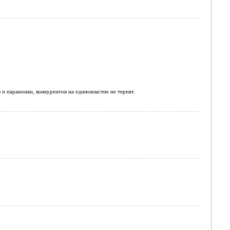
и параноики, конкурентов на единовластие не терпят.