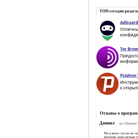
ТОП-сегодня раздел
AdGuard 
Отличны
конфиде
Tor Brow
Предост
информа
Psiphon 
Инструм
к открыт
Отзывы о программ
Даниил
про
Ultrasurf 
Ни в коем случае не с
которые даже нельзя у