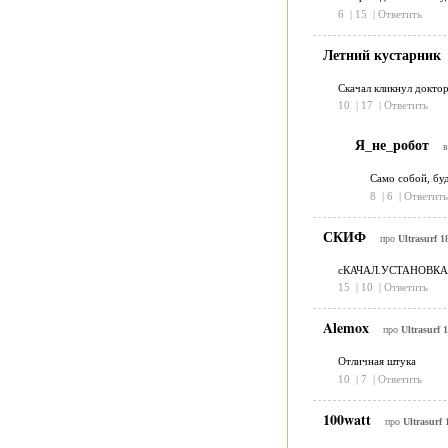
6
|
15
|
Ответить
Летний кустарник
Скачал кликнул докт
10
|
17
|
Ответить
Я_не_робот
в
Само собой, буд
8
|
6
|
Ответить
СКИФ
про
Ultrasurf 1
сКАЧАЛ.УСТАНОВКА 
15
|
10
|
Ответить
Alemox
про
Ultrasurf 
Отличная штука
10
|
7
|
Ответить
100watt
про
Ultrasurf 