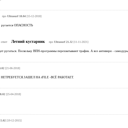
про
Ultrasurf 18.04
[15-12-2018]
ор ругается ОПАСНОСТЬ
Летний кустарник
 ответ
про
Ultrasurf 21.32
[11-11-2021]
ет ругаться. Поскольку ВПН-программы перехватывают трафик. А все антивири - самодуры 
8.02
[21-06-2018]
НЕТРЕБУЕТСЯ.ЗАШЕЛ НА tFILE -ВСЁ РАБОТАЕТ.
18.02
[25-04-2018]
15.02
[19-12-2015]