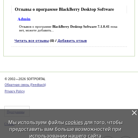
Отзывы о программе BlackBerry Desktop Software
Admin
Отзывов о программе
BlackBerry Desktop Software 7.1.0.41
пока
нет, можете добавить...
Читать все отзывы
(0) /
Добавить отзыв
Категории
© 2002—2026 SOFTPORTAL
Обратная связь (Feedback)
Privacy Policy
Программы
Мы используем файлы
cookies
для того, чтобы
Статьи
предоставить вам больше возможностей при
использовании нашего сайта