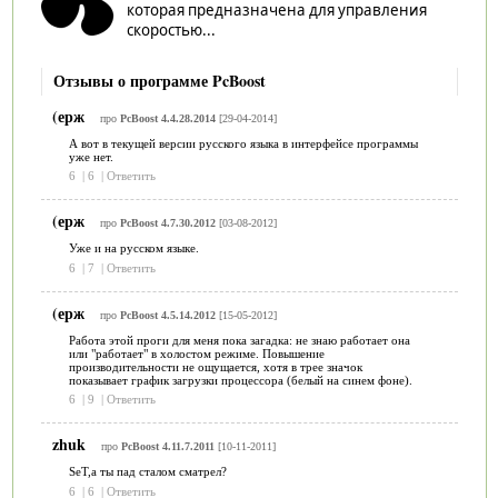
которая предназначена для управления
скоростью...
Отзывы о программе PcBoost
(ерж
про
PcBoost 4.4.28.2014
[29-04-2014]
А вот в текущей версии русского языка в интерфейсе программы
уже нет.
6
|
6
|
Ответить
(ерж
про
PcBoost 4.7.30.2012
[03-08-2012]
Уже и на русском языке.
6
|
7
|
Ответить
(ерж
про
PcBoost 4.5.14.2012
[15-05-2012]
Работа этой проги для меня пока загадка: не знаю работает она
или "работает" в холостом режиме. Повышение
производительности не ощущается, хотя в трее значок
показывает график загрузки процессора (белый на синем фоне).
6
|
9
|
Ответить
zhuk
про
PcBoost 4.11.7.2011
[10-11-2011]
SeT,а ты пад сталом сматрел?
6
|
6
|
Ответить