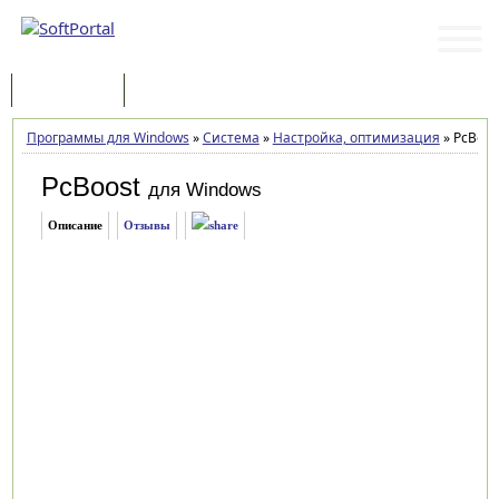
Программы
Статьи
Программы для Windows
»
Система
»
Настройка, оптимизация
»
PcBoost
PcBoost
для Windows
Описание
Отзывы