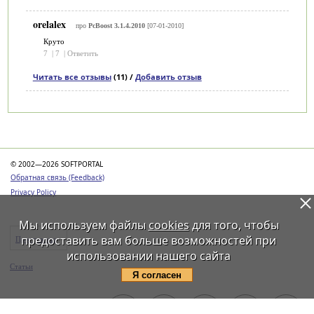
orelalex
про
PcBoost 3.1.4.2010
[07-01-2010]
Круто
7
|
7
|
Ответить
Читать все отзывы
(11) /
Добавить отзыв
Категории
© 2002—2026 SOFTPORTAL
Обратная связь (Feedback)
Privacy Policy
Мы используем файлы
cookies
для того, чтобы
предоставить вам больше возможностей при
Программы
использовании нашего сайта
Статьи