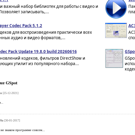
и важный набор библиотек для работы с видео и
Пак
Позволяет записывать,...
пла
ayer Codec Pack 5.1.2
AC3
деков для воспроизведения практически всех
AC3
ных аудио и видео форматов,...
спо
odec Pack Update 19.8.0 build 20260616
GSpo
новлений кодеков, фильтров DirectShow и
GSpo
ующих утилит из популярного набора...
испо
коде
ме GSpot
0a
[25-12-2021]
...
70a
[30-01-2017]
не знаком программе совсем...