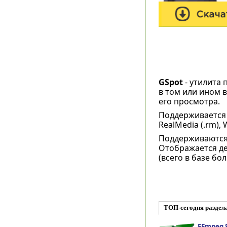
GSpot
- утилита 
в том или ином 
его просмотра.
Поддерживается 
RealMedia (.rm), 
Поддерживаются 
Отображается де
(всего в базе бол
ТОП-сегодня раздела
FFmpeg 8