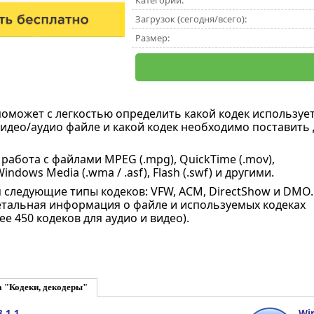
Категории:
Загрузок (сегодня/всего):
Размер:
поможет с легкостью определить какой кодек используе
видео/аудио файле и какой кодек необходимо поставить 
работа с файлами MPEG (.mpg), QuickTime (.mov),
Windows Media (.wma / .asf), Flash (.swf) и другими.
следующие типы кодеков: VFW, ACM, DirectShow и DMO.
тальная информация о файле и используемых кодеках
ее 450 кодеков для аудио и видео).
 "Кодеки, декодеры"
.1.1
Win