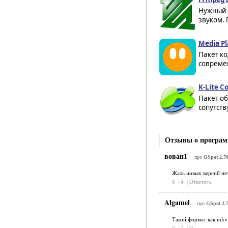
Нужный 
звуком. 
Media Pl
Пакет ко
современ
K-Lite C
Пакет об
сопутств
Отзывы о програм
вован1
про
GSpot 2.7
Жаль новых версий нет
6
|
4
|
Ответить
Algamel
про
GSpot 2.
Такой формат как mkv 