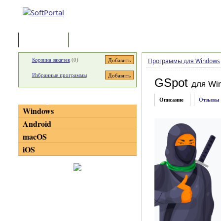
Программы
Статьи
Корзина закачек
(
0
)
Программы для Windows
Избранные программы
GSpot
для Wi
Категории
Описание
Отзывы
Windows
Android
macOS
iOS