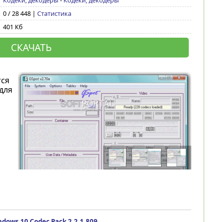
Кодеки, декодеры
-
Кодеки, декодеры
0 / 28 448 |
Статистика
401 Кб
СКАЧАТЬ
тся
для
dows 10 Codec Pack 2.2.1.809