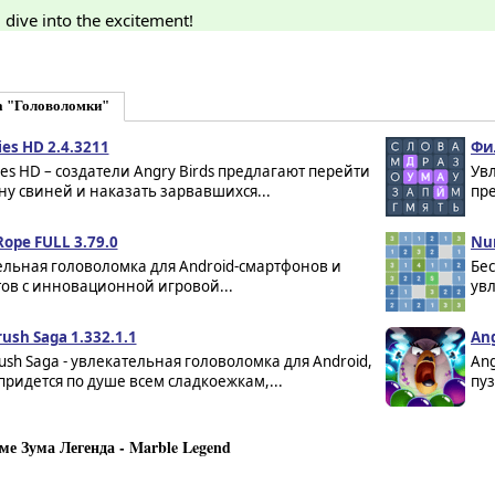
dive into the excitement!
а "Головоломки"
ies HD 2.4.3211
Фи
ies HD – создатели Angry Birds предлагают перейти
Увл
ну свиней и наказать зарвавшихся...
пре
Rope FULL 3.79.0
Num
ельная головоломка для Android-смартфонов и
Бес
ов с инновационной игровой...
увл
ush Saga 1.332.1.1
Ang
ush Saga - увлекательная головоломка для Android,
Ang
придется по душе всем сладкоежкам,...
пуз
е Зума Легенда - Marble Legend