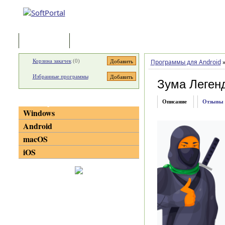
Программы
Статьи
Корзина закачек
(
0
)
Программы для Android
Избранные программы
Зума Легенд
Категории
Описание
Отзывы
Windows
Android
macOS
iOS