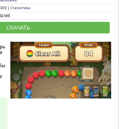
оволомки
7 072 |
Статистика
,42 Мб
СКАЧАТЬ
ерь
а
 бы
е