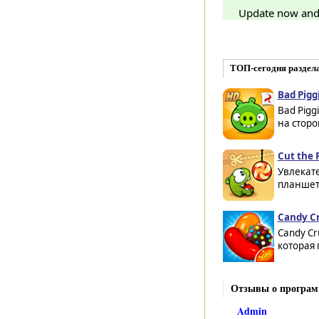
Update now and 
ТОП-сегодня раздел
Bad Pigg
Bad Pigg
на сторо
Cut the 
Увлекат
планшет
Candy Cr
Candy Cr
которая 
Отзывы о программ
Admin