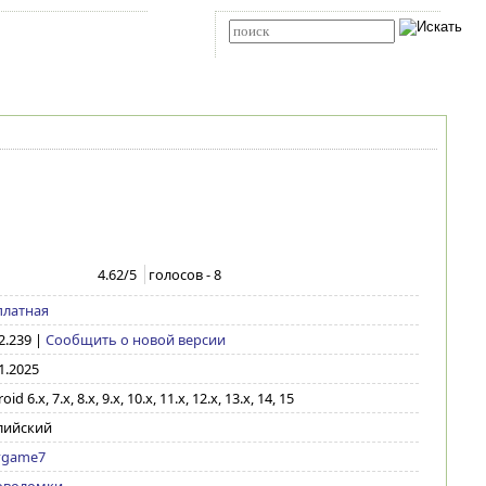
Карта сайта
RSS
Расширенный поиск
4.62
/5
голосов -
8
платная
2.239
|
Сообщить о новой версии
1.2025
id 6.x, 7.x, 8.x, 9.x, 10.x, 11.x, 12.x, 13.x, 14, 15
лийский
ygame7