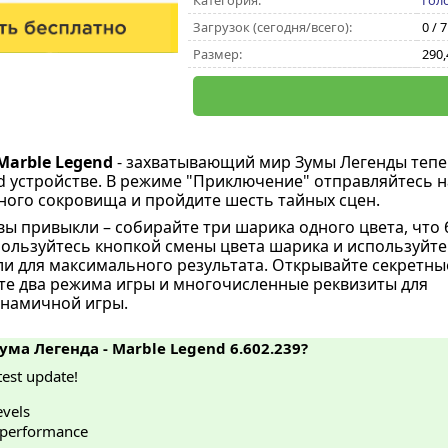
Категория:
Гол
Загрузок (сегодня/всего):
0 / 
Размер:
290
Marble Legend
- захватывающий мир Зумы Легенды теп
d устройстве. В режиме "Приключение" отправляйтесь н
ного сокровища и пройдите шесть тайных сцен.
 вы привыкли – собирайте три шарика одного цвета, что
пользуйтесь кнопкой смены цвета шарика и используйте
ли для максимального результата. Открывайте секретны
те два режима игры и многочисленные реквизиты для
инамичной игры.
ума Легенда - Marble Legend 6.602.239?
test update!
evels
performance