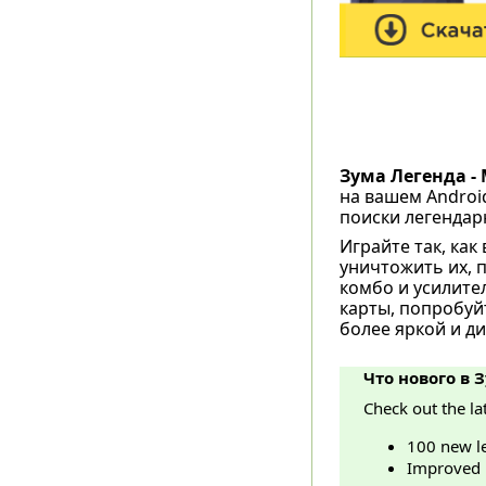
Зума Легенда - 
на вашем Androi
поиски легендар
Играйте так, как
уничтожить их, 
комбо и усилите
карты, попробуй
более яркой и д
Что нового в З
Check out the la
​100 new l
Improved 