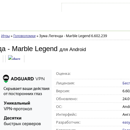
Войти на аккаунт
Зарегистрироваться
»
Игры
»
Головоломки
»
Зума Легенда - Marble Legend 6.602.239
а - Marble Legend
для Android
Оценка:
Лицензия:
Бес
Версия:
6.60
Обновлено:
24.0
ОС:
Andro
Интерфейс:
Анг
Разработчик:
eas