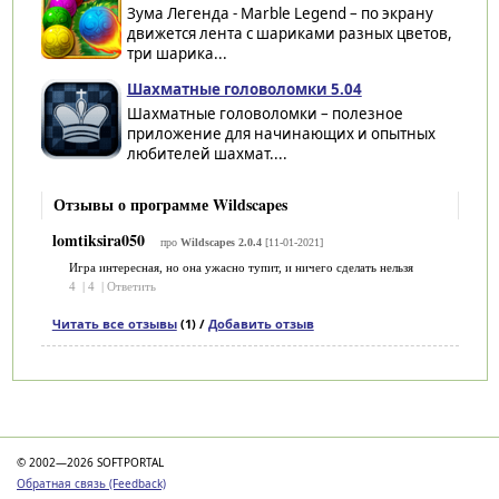
Зума Легенда - Marble Legend – по экрану
движется лента с шариками разных цветов,
три шарика...
Шахматные головоломки 5.04
Шахматные головоломки – полезное
приложение для начинающих и опытных
любителей шахмат....
Отзывы о программе Wildscapes
lomtiksira050
про
Wildscapes 2.0.4
[11-01-2021]
Игра интересная, но она ужасно тупит, и ничего сделать нельзя
4
|
4
|
Ответить
Читать все отзывы
(1) /
Добавить отзыв
Категории
© 2002—2026 SOFTPORTAL
Обратная связь (Feedback)