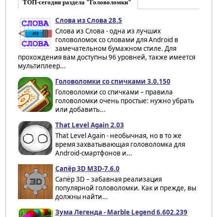
ТОП-сегодня раздела "Головоломки"
Слова из Слова 28.5
Слова из Слова - одна из лучших
головоломок со словами для Android в
замечательном бумажном стиле. Для
прохождения вам доступны 96 уровней, также имеется
мультиплеер...
Головоломки со спичками 3.0.150
Головоломки со спичками – правила
головоломки очень простые: нужно убрать
или добавить...
That Level Again 2.03
That Level Again - необычная, но в то же
время захватывающая головоломка для
Android-смартфонов и...
Сапёр 3D M3D-7.6.0
Сапёр 3D – забавная реализация
популярной головоломки. Как и прежде, вы
должны найти...
Зума Легенда - Marble Legend 6.602.239