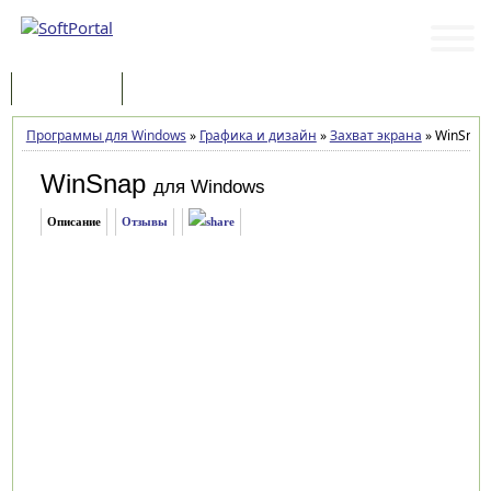
Программы
Статьи
Программы для Windows
»
Графика и дизайн
»
Захват экрана
»
WinSnap 
WinSnap
для Windows
Описание
Отзывы