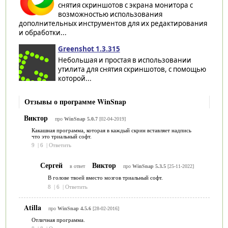
снятия скриншотов с экрана монитора с
возможностью использования
дополнительных инструментов для их редактирования
и обработки...
Greenshot 1.3.315
Небольшая и простая в использовании
утилита для снятия скриншотов, с помощью
которой...
Отзывы о программе WinSnap
Виктор
про
WinSnap 5.0.7
[02-04-2019]
Какашная программа, которая в каждый скрин вставляет надпись
что это триальный софт.
9
|
6
|
Ответить
Сергей
Виктор
в ответ
про
WinSnap 5.3.5
[25-11-2022]
В голове твоей вместо мозгов триальный софт.
8
|
6
|
Ответить
Atilla
про
WinSnap 4.5.6
[28-02-2016]
Отличная программа.