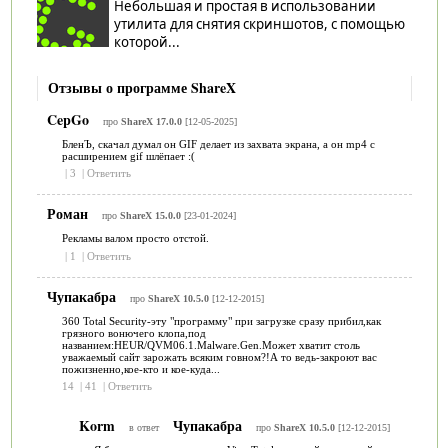
Небольшая и простая в использовании
утилита для снятия скриншотов, с помощью
которой...
Отзывы о программе ShareX
CepGo
про
ShareX 17.0.0
[12-05-2025]
БленЪ, скачал думал он GIF делает из захвата экрана, а он mp4 с
расширением gif шлёпает :(
|
3
|
Ответить
Роман
про
ShareX 15.0.0
[23-01-2024]
Рекламы валом просто отстой.
|
1
|
Ответить
Чупакабра
про
ShareX 10.5.0
[12-12-2015]
360 Total Security-эту "программу" при загрузке сразу прибил,как
грязного вонючего клопа,под
названием:HEUR/QVM06.1.Malware.Gen.Может хватит столь
уважаемый сайт зарожать всяким говном?!А то ведь-закроют вас
пожизненно,кое-кто и кое-куда...
14
|
41
|
Ответить
Korm
Чупакабра
в ответ
про
ShareX 10.5.0
[12-12-2015]