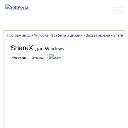
Программы
Статьи
Программы для Windows
»
Графика и дизайн
»
Захват экрана
»
ShareX 2
ShareX
для Windows
Описание
Отзывы