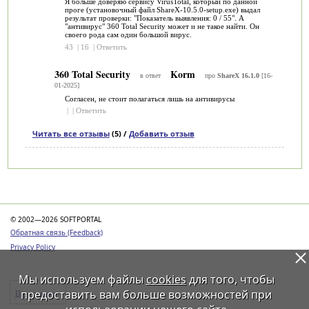
Я больше доверяю сервису VirusTotal, который по данной
проге (установочный файл ShareX-10.5.0-setup.exe) выдал
результат проверки: "Показатель выявления: 0 / 55". А
"антивирус" 360 Total Security может и не такое найти. Он
своего рода сам один большой вирус.
43
|
16
|
Ответить
360 Total Security
Korm
в ответ
про
ShareX 16.1.0
[16-
01-2025]
Согласен, не стоит полагаться лишь на антивирусы
|
|
Ответить
Читать все отзывы
(5) /
Добавить отзыв
Категории
© 2002—2026 SOFTPORTAL
Обратная связь (Feedback)
Privacy Policy
Мы используем файлы
cookies
для того, чтобы
предоставить вам больше возможностей при
Программы