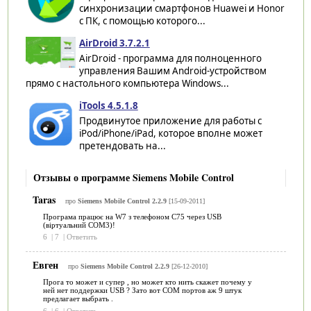
синхронизации смартфонов Huawei и Honor
с ПК, с помощью которого...
AirDroid 3.7.2.1
AirDroid - программа для полноценного
управления Вашим Android-устройством
прямо с настольного компьютера Windows...
iTools 4.5.1.8
Продвинутое приложение для работы с
iPod/iPhone/iPad, которое вполне может
претендовать на...
Отзывы о программе Siemens Mobile Control
Taras
про
Siemens Mobile Control 2.2.9
[15-09-2011]
Програма працює на W7 з телефоном С75 через USB
(віртуальний СОМ3)!
6
|
7
|
Ответить
Евген
про
Siemens Mobile Control 2.2.9
[26-12-2010]
Прога то может и супер , но может кто нить скажет почему у
ней нет поддержки USB ? Зато вот COM портов аж 9 штук
предлагает выбрать .
6
|
6
|
Ответить