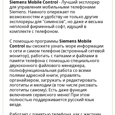
Siemens Mobile Control
- Лучший эксплорер
для управления мобильными телефонами
Siemens. Намного опережает по
возможностям и удобству не только другие
эксплореры для "сименсов", но даже и весьма
неплохой фирменный софт, идущий в
комплекте с телефоном.
C помощью программы
Siemens Mobile
Control
вы сможете узнать море информации
о сети и самом телефоне (встроенный сетевой
монитор), работать с папками и файлами в
памяти телефона с помощью специального
двухоконного файлового менеджера,
полнофункциональная работа со всеми
полями адресной книги, управлять
органайзером, загружать и редактировать
логотипы и мелодии (в том числе рисовать
логотипы самому). Есть даже функция
включения сервисного меню! При этом
полностью поддерживается русский язык
везде.
Работает с памятью телефона, как с жестким