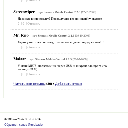
Screenwiper
про
Siemens Mobile Control 2.2.9
[12-01-2009]
На винде висте поедет? Предыдущие версии ошибку выдают.
6
|
6
|
Ответить
Mr. Rico
про
Siemens Mobile Control 2.2.9
[09-10-2008]
Херня уже только потому, что не все модели поддерживает!!!
6
|
6
|
Ответить
Malaar
про
Siemens Mobile Control 2.2.9
[28-08-2008]
У меня МЕ75, подключение через USB, и нихрена эта прога его
не видит!!! 8(
6
|
6
|
Ответить
Читать все отзывы
(30) /
Добавить отзыв
Категории
© 2002—2026 SOFTPORTAL
Обратная связь (Feedback)