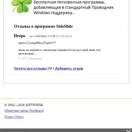
Бесплатная легковесная программа,
добавляющая в стандартный Проводник
Windows поддержку...
Отзывы о программе SideSlide
Игорь
про
SideSlide 3.5.60
[27-03-2015]
прога СуперМегаТурбо!!!
жаль не нашлось смельчака перевести на русский язык эту
программу....
7
|
8
|
Ответить
Читать все отзывы
(1) /
Добавить отзыв
Категории
© 2002—2026 SOFTPORTAL
Обратная связь (Feedback)
Privacy Policy