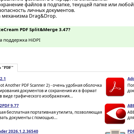
хранение файлов в подпапке, текущей папке или любой
зопасность личных документов.
 механизма Drag&Drop.
ceCream PDF Split&Merge 3.47?
а поддержка HiDPI
а "PDF"
2.1
Ado
ot Another PDF Scanner 2) - очень удобная оболочка
По
нирования документов и сохранения их в формат
док
в виде графического изображения...
2PDF 9.77
ABB
ая бесплатная портативная утилита, позволяющая
ABB
вать документы с помощью...
для
ader 2026.1.2.36540
PDF