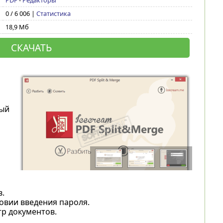
PDF
-
Редакторы
0 / 6 006 |
Статистика
18,9 Мб
СКАЧАТЬ
ный
.
вии введения пароля.
р документов.