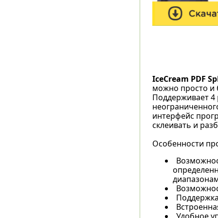
IceCream PDF Sp
можно просто и 
Поддерживает 4
неограниченного
интерфейс прог
склеивать и раз
Особенности пр
Возможнос
определенн
диапазонам
Возможнос
Поддержка
Встроенна
Удобное у