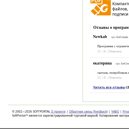
Компакт
файлов,
подписи 
Отзывы о програм
Newkab
про
IceCream 
Программа с ограниче
11
|
6
|
Ответить
екатерина
про
IceCr
скачала, попробовала 
11
|
6
|
Ответить
Читать все отзывы
(2
© 2002—2026 SOFTPORTAL
О проекте
|
Обратная связь (Feedback)
|
ЧАВО
|
Priv
SoftPortal™ является зарегистрированной торговой маркой. Копирование матер