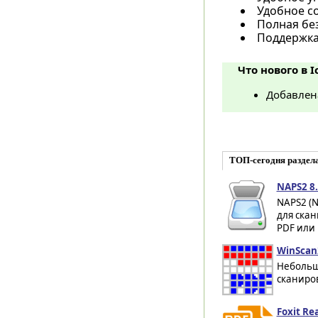
Удобное со
Полная бе
Поддержка
Что нового в I
Добавлен
ТОП-сегодня раздел
NAPS2 8.
NAPS2 (N
для ска
PDF или 
WinScan
Небольш
сканиро
Foxit Re