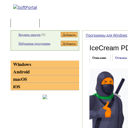
Программы
Статьи
Корзина закачек
(
0
)
Программы для Windows
Избранные программы
IceCream PD
Категории
Описание
Отзывы
Windows
Android
macOS
iOS