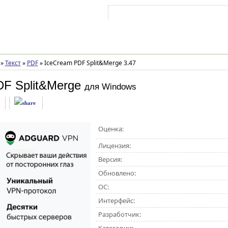
Войти на аккаунт
Зарегистрироваться
»
Текст
»
PDF
»
IceCream PDF Split&Merge 3.47
F Split&Merge
для Windows
Оценка:
Лицензия:
Версия:
Обновлено:
ОС:
Интерфейс:
Разработчик: