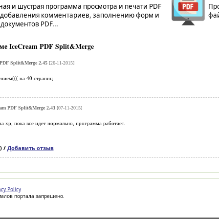
ная и шустрая программа просмотра и печати PDF
Про
 добавления комментариев, заполнению форм и
фай
документов PDF...
ме IceCream PDF Split&Merge
PDF Split&Merge 2.45
[26-11-2015]
нием((( на 40 страниц
eam PDF Split&Merge 2.43
[07-11-2015]
на хр, пока все идет нормально, программа работает.
) /
Добавить отзыв
acy Policy
иалов портала запрещено.