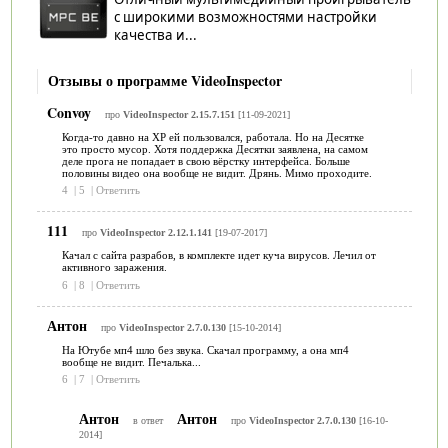
с широкими возможностями настройки
качества и...
Отзывы о программе VideoInspector
Convoy
про
VideoInspector 2.15.7.151
[11-09-2021]
Когда-то давно на XP ей пользовался, работала. Но на Десятке
это просто мусор. Хотя поддержка Десятки заявлена, на самом
деле прога не попадает в свою вёрстку интерфейса. Больше
половины видео она вообще не видит. Дрянь. Мимо проходите.
4
|
5
|
Ответить
111
про
VideoInspector 2.12.1.141
[19-07-2017]
Качал с сайта разрабов, в комплекте идет куча вирусов. Лечил от
активного заражения.
6
|
8
|
Ответить
Антон
про
VideoInspector 2.7.0.130
[15-10-2014]
На Ютубе мп4 шло без звука. Скачал программу, а она мп4
вообще не видит. Печалька...
6
|
7
|
Ответить
Антон
Антон
в ответ
про
VideoInspector 2.7.0.130
[16-10-
2014]