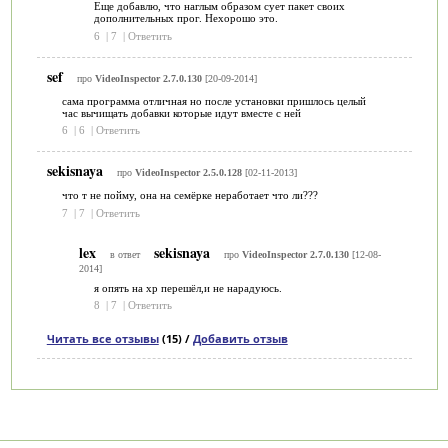
Еще добавлю, что наглым образом сует пакет своих
дополнительных прог. Нехорошо это.
6
|
7
|
Ответить
sef
про
VideoInspector 2.7.0.130
[20-09-2014]
сама программа отличная но после установки пришлось целый
час вычищать добавки которые идут вместе с ней
6
|
6
|
Ответить
sekisnaya
про
VideoInspector 2.5.0.128
[02-11-2013]
что т не пойму, она на семёрке неработает что ли???
7
|
7
|
Ответить
lex
sekisnaya
в ответ
про
VideoInspector 2.7.0.130
[12-08-
2014]
я опять на хр перешёл,и не нарадуюсь.
8
|
7
|
Ответить
Читать все отзывы
(15) /
Добавить отзыв
Категории