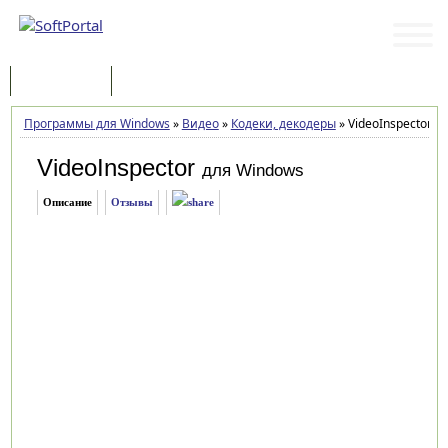
Программы
Статьи
Программы для Windows
»
Видео
»
Кодеки, декодеры
»
VideoInspector 2.
VideoInspector
для Windows
Описание
Отзывы