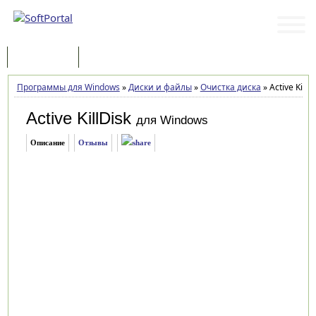
Программы
Статьи
Программы для Windows
»
Диски и файлы
»
Очистка диска
»
Active KillD
Active KillDisk
для Windows
Описание
Отзывы