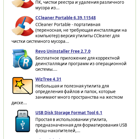
ПК, чистки реестра и удаления различного
мусора из...
CCleaner Portable 6.39.11548
CCleaner Portable - портативная
(переносная, не требующая инсталляции на
компьютер) версия утилиты CCleaner для
чистки системного мусора...
Revo Uninstaller Free 2.7.0
Бесплатное приложение для корректной
деинсталляции программ из операционной
системы....
WizTree 4.31
Небольшая и полезная утилита для
определения файлов и папок, которые
занимают много пространства на жестком
диске...
USB Disk Storage Format Tool 6.1
Простая в использовании утилита,
предназначенная для форматирования USB
флэш-накопителей,...