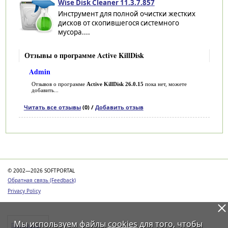
Wise Disk Cleaner 11.3.7.857
Инструмент для полной очистки жестких
дисков от скопившегося системного
мусора....
Отзывы о программе Active KillDisk
Admin
Отзывов о программе
Active KillDisk 26.0.15
пока нет, можете
добавить...
Читать все отзывы
(0) /
Добавить отзыв
Категории
© 2002—2026 SOFTPORTAL
Обратная связь (Feedback)
Privacy Policy
Мы используем файлы
cookies
для того, чтобы
Программы