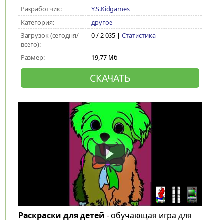
Разработчик:
Y.S.Kidgames
Категория:
другое
Загрузок (сегодня/
0 / 2 035 |
Статистика
всего):
Размер:
19,77 Мб
СКАЧАТЬ
Раскраски для детей
- обучающая игра для