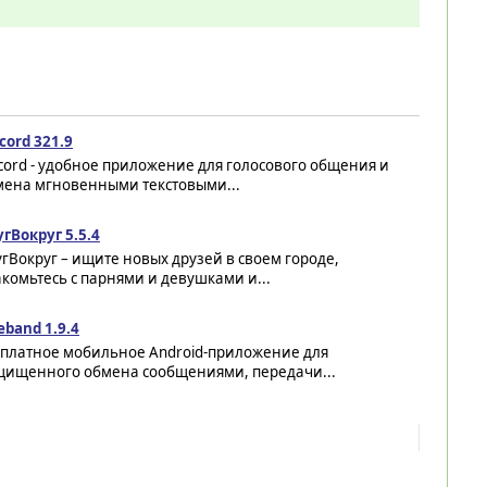
cord 321.9
cord - удобное приложение для голосового общения и
мена мгновенными текстовыми...
гВокруг 5.5.4
гВокруг – ищите новых друзей в своем городе,
комьтесь с парнями и девушками и...
eband 1.9.4
сплатное мобильное Android-приложение для
щищенного обмена сообщениями, передачи...