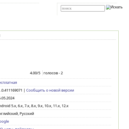
Карта сайта
RSS
Расширенный поиск
1
4.00
/5
голосов -
2
есплатная
1.0.411169071
|
Сообщить о новой версии
.05.2024
droid 5.x, 6.x, 7.x, 8.x, 9.x, 10.x, 11.x, 12.x
нглийский, Русский
oogle