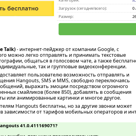
Категория:
I
Загрузок (сегодня/всего):
0 
Размер:
2
 Talk)
- интернет-пейджер от компании Google, с
о можно легко отправлять и принимать текстовые
ографии, общаться в голосовом чате, а также бесплатн
ндивидуальные, так и групповые видеоконференции.
доставляет пользователю возможность отправлять и
щения Hangouts, SMS и MMS, свободно переключаясь
ообщений, выражать эмоции посредством огромного
оенных смайликов (более 850), добавлять в сообщения
ты или анимированные картинки и многое другое.
телям Hangouts бесплатны, но за другие звонки может
 в зависимости от тарифов мобильных операторов и ин
Hangouts 41.0.411169071?