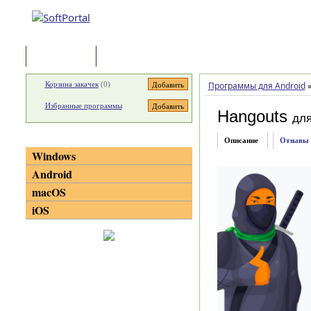
Программы
Статьи
Корзина закачек
(
0
)
Программы для Android
Избранные программы
Hangouts
для
Категории
Описание
Отзывы
Windows
Android
macOS
iOS