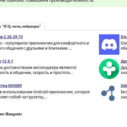
ны ошибки, повышена производительность.
 "ICQ, чаты, пейджеры"
p 2.26.29.73
Dis
p – популярное приложения для комфортного и
Dis
о общения с друзьями и близкими....
об
 12.9.1
Дру
и достоинствами мессенджера являются
Дру
ость в общении, скорость и простота...
зна
етка 603089
Sid
 в использовании Android-приложение, которое
Бе
ляет собой чат-рулетку,...
за
ме Hangouts