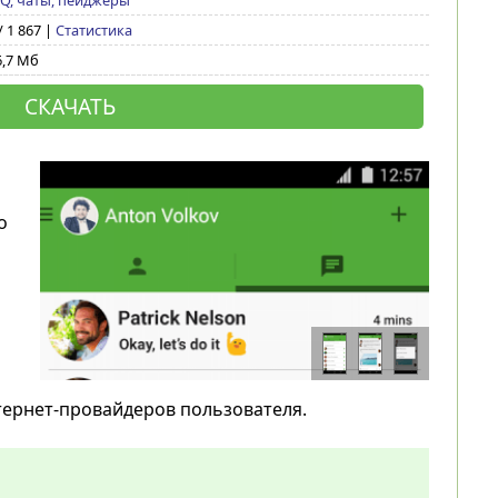
CQ, чаты, пейджеры
/ 1 867 |
Статистика
6,7 Мб
СКАЧАТЬ
о
тернет-провайдеров пользователя.