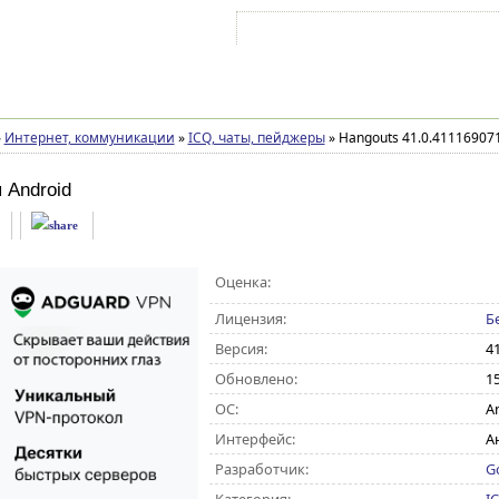
Войти на аккаунт
Зарегистрироваться
»
Интернет, коммуникации
»
ICQ, чаты, пейджеры
»
Hangouts 41.0.41116907
 Android
Оценка:
Лицензия:
Б
Версия:
4
Обновлено:
15
ОС:
An
Интерфейс:
А
Разработчик:
G