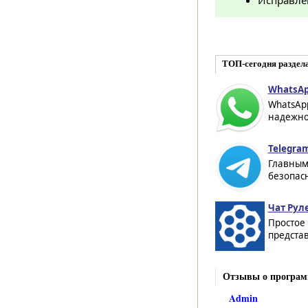
Исправле
ТОП-сегодня раздела
WhatsAp
WhatsAp
надежног
Telegram
Главным
безопасн
Чат Рул
Простое
представ
Отзывы о програм
Admin