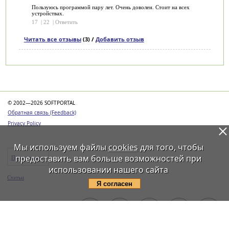
Пользуюсь программой пару лет. Очень доволен. Стоит на всех
устройствах.
17
|
22
|
Ответить
Читать все отзывы
(3) /
Добавить отзыв
Категории
© 2002—2026 SOFTPORTAL
Обратная связь (Feedback)
Privacy Policy
Мы используем файлы
cookies
для того, чтобы
предоставить вам больше возможностей при
Программы
использовании нашего сайта
Статьи