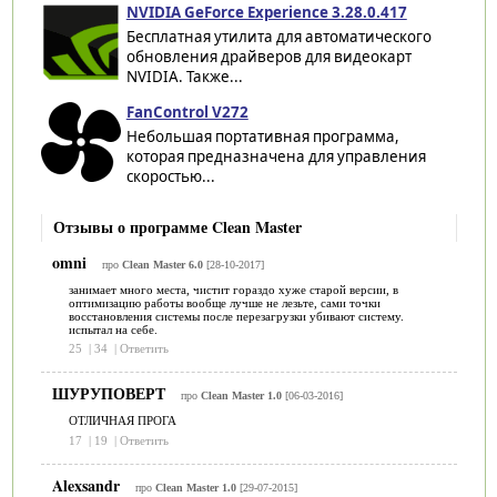
NVIDIA GeForce Experience 3.28.0.417
Бесплатная утилита для автоматического
обновления драйверов для видеокарт
NVIDIA. Также...
FanControl V272
Небольшая портативная программа,
которая предназначена для управления
скоростью...
Отзывы о программе Clean Master
omni
про
Clean Master 6.0
[28-10-2017]
занимает много места, чистит гораздо хуже старой версии, в
оптимизацию работы вообще лучше не лезьте, сами точки
восстановления системы после перезагрузки убивают систему.
испытал на себе.
25
|
34
|
Ответить
ШУРУПОВЕРТ
про
Clean Master 1.0
[06-03-2016]
ОТЛИЧНАЯ ПРОГА
17
|
19
|
Ответить
Alexsandr
про
Clean Master 1.0
[29-07-2015]