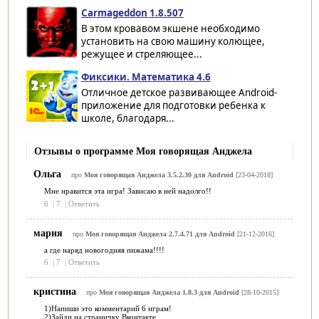
Carmageddon 1.8.507
В этом кровавом экшене необходимо
установить на свою машину колющее,
режущее и стреляющее...
Фиксики. Математика 4.6
Отличное детское развивающее Android-
приложение для подготовки ребенка к
школе, благодаря...
Отзывы о программе Моя говорящая Анджела
Ольга
про
Моя говорящая Анджела 3.5.2.30 для Android
[23-04-2018]
Мне нравится эта игра! Зависаю в ней надолго!!
6
|
7
|
Ответить
мария
про
Моя говорящая Анджела 2.7.4.71 для Android
[21-12-2016]
а где наряд новогодняя пижама!!!!
6
|
7
|
Ответить
кристина
про
Моя говорящая Анджела 1.8.3 для Android
[28-10-2015]
1)Напиши это комментарий 6 играм!
2)Зайди на страничку Вконтакте