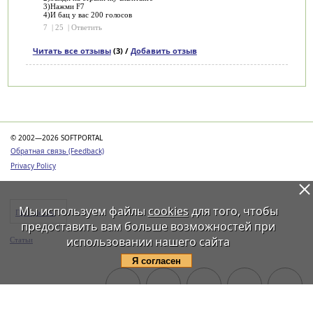
3)Нажми F7
4)И бац у вас 200 голосов
7
|
25
|
Ответить
Читать все отзывы
(3) /
Добавить отзыв
Категории
© 2002—2026 SOFTPORTAL
Обратная связь (Feedback)
Privacy Policy
Мы используем файлы
cookies
для того, чтобы
Программы
предоставить вам больше возможностей при
использовании нашего сайта
Статьи