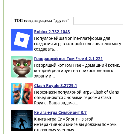
ТОП-сегодня раздела "другое"
Roblox 2.732.1043
Популярнейшая online-платформа для
создания игр, в которой пользователи могут
создавать...
Говорящий кот Том Free 4.2.1.221
Говорящий кот Том Free – домашний котик,
который реагирует на прикосновения к
экрану и...
Clash Royale 3.2729.1
Персонажи популярной игры Clash of Clans
объединяются с новыми героями Clash
Royale. Ваша задача...
Книга-игра Симбионт 3.7
Книга-игра Симбионт – в этой
интерактивной книге вы должны помочь
отважному ученому...