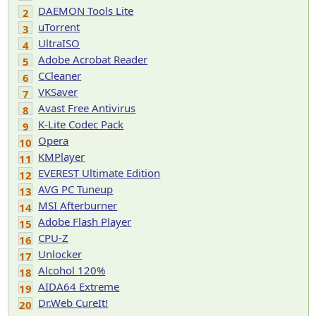
DAEMON Tools Lite
2
uTorrent
3
UltraISO
4
Adobe Acrobat Reader
5
CCleaner
6
VKSaver
7
Avast Free Antivirus
8
K-Lite Codec Pack
9
Opera
10
KMPlayer
11
EVEREST Ultimate Edition
12
AVG PC Tuneup
13
MSI Afterburner
14
Adobe Flash Player
15
CPU-Z
16
Unlocker
17
Alcohol 120%
18
AIDA64 Extreme
19
Dr.Web CureIt!
20