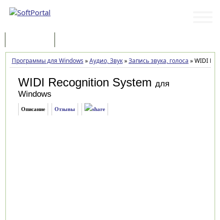
Программы
Статьи
Программы для Windows
»
Аудио, Звук
»
Запись звука, голоса
»
WIDI Reco
WIDI Recognition System
для
Windows
Описание
Отзывы