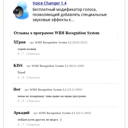
Voice Changer 1.4
Бесплатный модификатор голоса,
позволяющий добавлять специальные
звуковые эффекты к...
Отзывы о программе WIDI Recognition System
ХЕрня
про
WIDI Recognition System 3.2
[20-01-2012]
херня полная
8
|
7
|
Ответить
KISS
про
WIDI Recognition System 3.2
[06-01-2006]
Good
6
|
6
|
Ответить
ihor
про
WIDI Recognition System 3.2
[10-12-2005]
мены не покарману такы цыни на вашы програми
6
|
6
|
Ответить
Аркадий
про
WIDI Recognition System 3.2
[20-11-2005]
пойдет,хотя других не видел. :)
6
|
7
|
Ответить