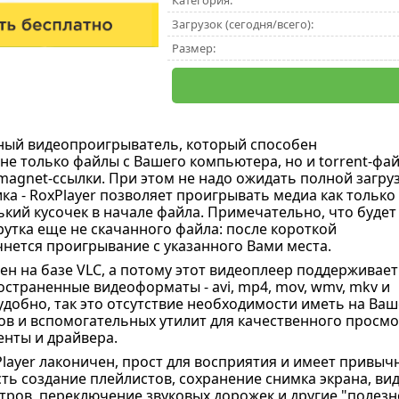
Категория:
Загрузок (сегодня/всего):
Размер:
ный видеопроигрыватель, который способен
не только файлы с Вашего компьютера, но и torrent-фай
magnet-ссылки. При этом не надо ожидать полной загру
ка - RoxPlayer позволяет проигрывать медиа как только
ький кусочек в начале файла. Примечательно, что будет
рутка еще не скачанного файла: после короткой
нется проигрывание с указанного Вами места.
ен на базе VLC, а потому этот видеоплеер поддерживает
остраненные видеоформаты - avi, mp4, mov, wmv, mkv и
 удобно, так это отсутствие необходимости иметь на Ва
в и вспомогательных утилит для качественного просмотр
нты и драйвера.
layer лаконичен, прост для восприятия и имеет привы
ть создание плейлистов, сохранение снимка экрана, в
тров, переключение звуковых дорожек и другие "полезн