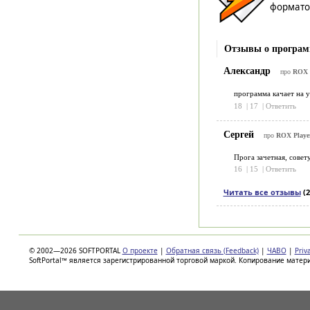
форматов
Отзывы о програм
Александр
про
ROX P
программа качает на у
18
|
17
|
Ответить
Сергей
про
ROX Player
Прога зачетная, совет
16
|
15
|
Ответить
Читать все отзывы
(2
© 2002—2026 SOFTPORTAL
О проекте
|
Обратная связь (Feedback)
|
ЧАВО
|
Priv
SoftPortal™ является зарегистрированной торговой маркой. Копирование матер