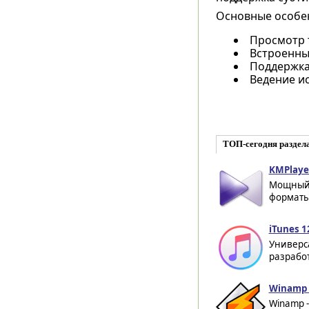
Основные особен
Просмотр т
Встроенны
Поддержка
Ведение и
ТОП-сегодня раздел
KMPlayer
Мощный 
форматы 
iTunes 1
Универса
разработ
Winamp 5
Winamp 