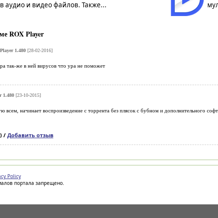
 аудио и видео файлов. Также...
мул
ме ROX Player
layer 1.480
[28-02-2016]
ра так-же в ней вирусов что ура не поможет
 1.480
[23-10-2015]
ую всем, начинает воспроизведение с торрента без плясок с бубном и дополнительного софт
) /
Добавить отзыв
acy Policy
иалов портала запрещено.