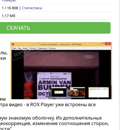
Плееры
1 / 16 808 |
Статистика
1,17 Мб
СКАЧАТЬ
лы,
зки
шем
а видео - в ROX Player уже встроены все
чную знакомую оболочку. Из дополнительных
идеокоррекция, изменение соотношения сторон,
ости".