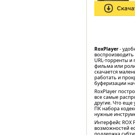
RoxPlayer
- удоб
воспроизводить 
URL-торренты и 
фильма или роли
скачается мален
работать и прок
буферизации нач
RoxPlayer постро
все самые распр
другие. Что еще
ПК набора кодеко
нужные инструме
Интерфейс ROX P
возможностей ес
поддержка субти