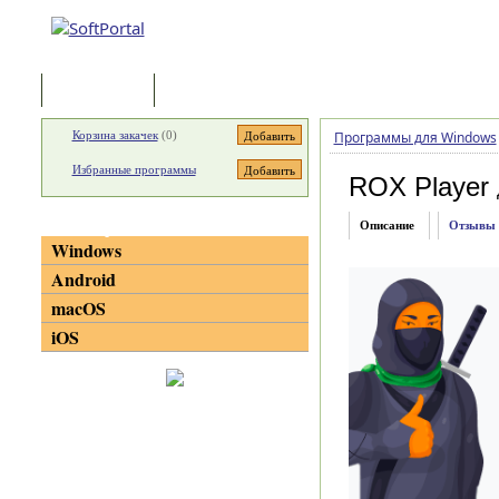
Программы
Статьи
Корзина закачек
(
0
)
Программы для Windows
Избранные программы
ROX Player
Категории
Описание
Отзывы
Windows
Android
macOS
iOS