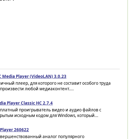
 Media Player (VideoLAN) 3.0.23
ичный плеер, для которого не составит особого труда
произвести любой медиаконтент....
ia Player Classic HC 2.7.4
сплатный проигрыватель видео и аудио файлов с
рытым исходным кодом для Windows, который...
Player 260622
овершенствованный аналог популярного