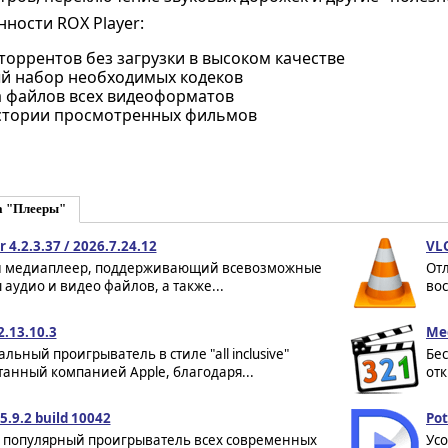
ности ROX Player:
оррентов без загрузки в высоком качестве
й набор необходимых кодеков
 файлов всех видеоформатов
стории просмотренных фильмов
а "Плееры"
 4.2.3.37 / 2026.7.24.12
VLC
медиаплеер, поддерживающий всевозможные
Отл
аудио и видео файлов, а также...
вос
2.13.10.3
Med
льный проигрыватель в стиле "all inclusive"
Бе
анный компанией Apple, благодаря...
отк
.9.2 build 10042
Pot
- популярный проигрыватель всех современных
Ус